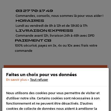
03 27 70 17 49
Commandes, conseils, nous sommes là pour vous aider !
HORAIRES
Lundi au vendredi de 8h à 12h et de 13h30 à 17h
LIVRAISON EXPRESS
Commande avant 12h, livraison 24h à 48h avec DPD
PAIEMENT CB
100% sécurisé, payez en 3x, 4x ou 10x avec frais votre
commande
DÉTAILS DU PRODUIT
Faites un choix pour vos données
-
En savoir plus
Tout refuser
LIVRAISON
VÉHICULES COMPATIBLE
Nous utilisons des cookies pour vous permettre de visiter et
d'utiliser notre site. Certains cookies sont nécessaires à son
Référence :
3225
fonctionnement et ne peuvent être désactivés. D'autres
En stock :
1
cookies de collecte de données nous aident à améliorer la