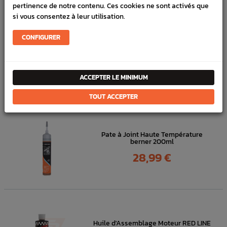
pertinence de notre contenu. Ces cookies ne sont activés que
FICHE TECHNIQUE
si vous consentez à leur utilisation.
Outillage & Nettoyage
Nettoyant
CONFIGURER
DANS
LA MÊME
ACCEPTER LE MINIMUM
CATÉGORIE
TOUT ACCEPTER
Pate à Joint Haute Température
berner 200ml
Prix
28,99 €
Huile d'Assemblage Moteur RED LINE