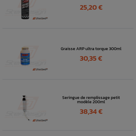
Prix
25,20 €
Graisse ARP ultra torque 300ml
Prix
30,35 €
Seringue de remplissage petit
modèle 200ml
Prix
38,34 €