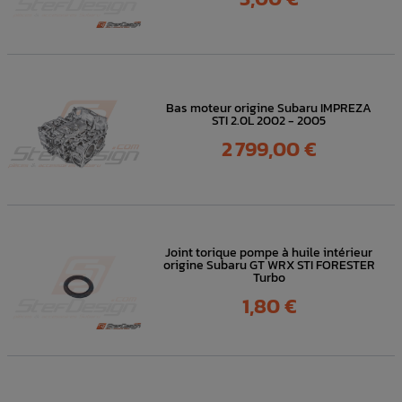
Bas moteur origine Subaru IMPREZA
STI 2.0L 2002 - 2005
Prix
2 799,00 €
Joint torique pompe à huile intérieur
origine Subaru GT WRX STI FORESTER
Turbo
Prix
1,80 €