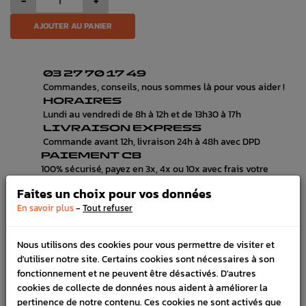
-
+
AJOUTER AU PANIER
03 27 70 17 49
Commandes, conseils, nous sommes là pour vous aider !
HORAIRES
Lundi au vendredi de 8h à 12h et de 13h30 à 17h
LIVRAISON EXPRESS
Commande avant 12h, livraison 24h à 48h avec DPD
PAIEMENT CB
100% sécurisé, payez en 3x, 4x ou 10x avec frais votre
commande
Faites un choix pour vos données
-
En savoir plus
Tout refuser
DÉTAILS DU PRODUIT
Nous utilisons des cookies pour vous permettre de visiter et
d'utiliser notre site. Certains cookies sont nécessaires à son
LIVRAISON
fonctionnement et ne peuvent être désactivés. D'autres
cookies de collecte de données nous aident à améliorer la
VÉHICULES COMPATIBLE
pertinence de notre contenu. Ces cookies ne sont activés que