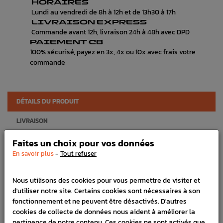
HORAIRES
Lundi au vendredi de 8h à 12h et de 13h30 à 17h
LIVRAISON EXPRESS
Commande avant 12h, livraison 24h à 48h avec DPD
PAIEMENT CB
100% sécurisé, payez en 3x, 4x ou 10x avec frais votre
commande
DÉTAILS DU PRODUIT
LIVRAISON
VÉHICULES COMPATIBLE
Faites un choix pour vos données
-
En savoir plus
Tout refuser
SCHÉMA CONSTRUCTEUR
Nous utilisons des cookies pour vous permettre de visiter et
Référence :
1778
d'utiliser notre site. Certains cookies sont nécessaires à son
FICHE TECHNIQUE
fonctionnement et ne peuvent être désactivés. D'autres
cookies de collecte de données nous aident à améliorer la
Entretien
Filtration
pertinence de notre contenu. Ces cookies ne sont activés que