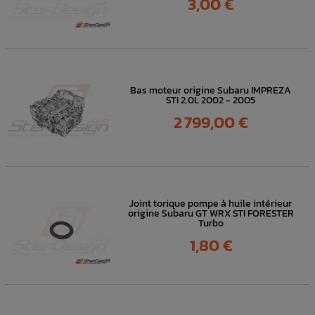
3,00 €
Bas moteur origine Subaru IMPREZA
STI 2.0L 2002 - 2005
Prix
2 799,00 €
Joint torique pompe à huile intérieur
origine Subaru GT WRX STI FORESTER
Turbo
Prix
1,80 €