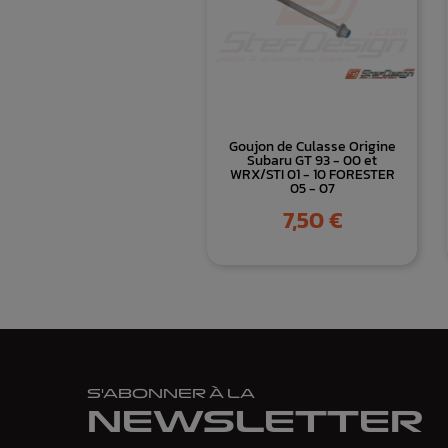
Goujon de Culasse Origine
Subaru GT 93 - 00 et
WRX/STI 01 - 10 FORESTER
05 - 07
Prix
7,50 €
S'ABONNER À LA
NEWSLETTER