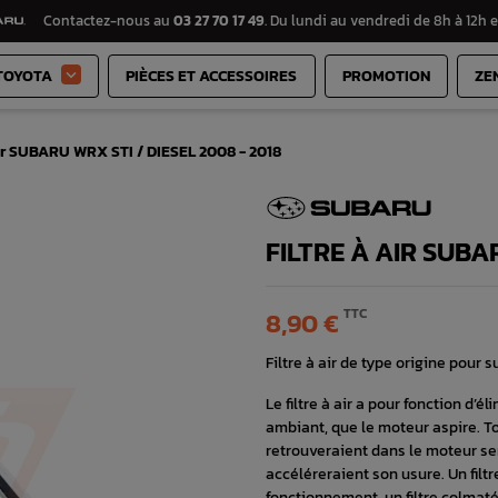
Contactez-nous au
03 27 70 17 49
. Du lundi au vendredi de 8h à 12h e
TOYOTA
PIÈCES ET ACCESSOIRES
PROMOTION
ZE

Air SUBARU WRX STI / DIESEL 2008 - 2018
FILTRE À AIR SUBAR
TTC
8,90 €
Filtre à air de type origine pour
Le filtre à air a pour fonction d
ambiant, que le moteur aspire. To
retrouveraient dans le moteur se
accéléreraient son usure. Un filt
fonctionnement, un filtre colmaté,