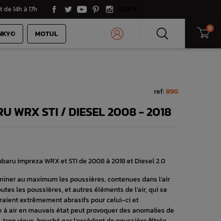
t de 14h à 17h
EUR €
0
NKY©
MOTUL
ref:
890
U WRX STI / DIESEL 2008 - 2018
 subaru impreza WRX et STI de 2008 à 2018 et Diesel 2.0
’éliminer au maximum les poussières, contenues dans l’air
utes les poussières, et autres éléments de l’air, qui se
raient extrêmement abrasifs pour celui-ci et
re à air en mauvais état peut provoquer des anomalies de
 trop vieux, bouché par l’excèdent de poussière filtrée