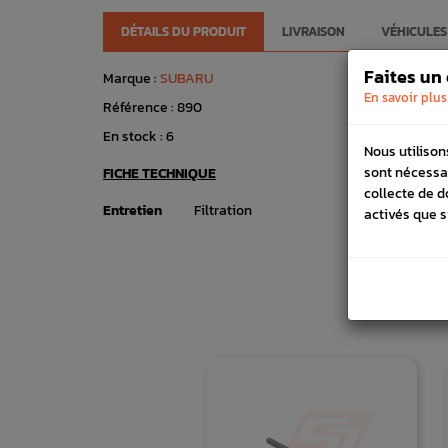
DÉTAILS DU PRODUIT
LIVRAISON
VÉHICULES
Faites un
Marque :
SUBARU
En savoir plus
Référence :
890
En stock :
6
Nous utilison
sont nécessa
FICHE TECHNIQUE
collecte de d
Entretien
Filtration
activés que s