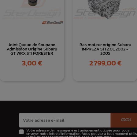
Joint Queue de Soupape
Bas moteur origine Subaru
Admission Origine Subaru
IMPREZA STI 2.0L 2002 -
GT WRX STI FORESTER
2005
Prix
Prix
3,00 €
2 799,00 €
GO!
Votre adresse de messagerie est uniquement utilisée pour vous
envoyer notre lettre d'information. Vous pouvez à tout moment utilis
le lien de désabonnement intégré dans la newsletter.