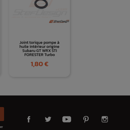
Joint torique pompe à
huile intérieur origine
Subaru GT WRX STI
FORESTER Turbo
Prix
1,80 €
er