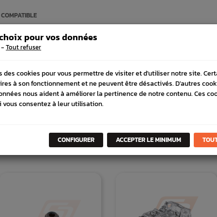
 COMPATIBLE
 choix pour vos données
-
Tout refuser
s des cookies pour vous permettre de visiter et d'utiliser notre site. Cer
ires à son fonctionnement et ne peuvent être désactivés. D'autres cook
onnées nous aident à améliorer la pertinence de notre contenu. Ces co
i vous consentez à leur utilisation.
CONFIGURER
ACCEPTER LE MINIMUM
TOUT
DANS
LA MÊME
CATÉGORI