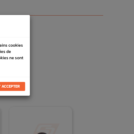
tains cookies
ies de
okies ne sont
 ACCEPTER
E