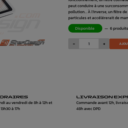
peut conduire à une surconsomma
pollution… À l’inverse, un filtre
particules et accélérerait de man
Disponible
—
6 produit
-
+
AJOU
ORAIRES
LIVRAISON EXP
ndi au vendredi de 8h à 12h et
Commande avant 12h, livrais
 13h30 à 17h
48h avec DPD