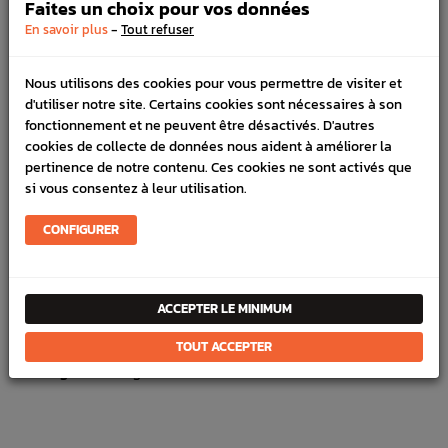
Faites un choix pour vos données
100% sécurisé, payez en 3x, 4x ou 10x avec frais votre
-
En savoir plus
Tout refuser
commande
Nous utilisons des cookies pour vous permettre de visiter et
d'utiliser notre site. Certains cookies sont nécessaires à son
DÉTAILS DU PRODUIT
fonctionnement et ne peuvent être désactivés. D'autres
cookies de collecte de données nous aident à améliorer la
LIVRAISON
pertinence de notre contenu. Ces cookies ne sont activés que
si vous consentez à leur utilisation.
VÉHICULES COMPATIBLE
CONFIGURER
Marque :
MAGNECOR
Référence :
200
En stock :
2
ACCEPTER LE MINIMUM
FICHE TECHNIQUE
TOUT ACCEPTER
Allumage
Bougie & faisceau