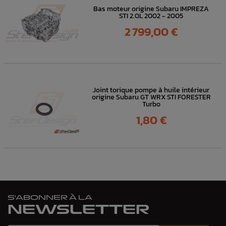
Bas moteur origine Subaru IMPREZA
STI 2.0L 2002 - 2005
Prix
2 799,00 €
Joint torique pompe à huile intérieur
origine Subaru GT WRX STI FORESTER
Turbo
Prix
1,80 €
S'ABONNER À LA
NEWSLETTER