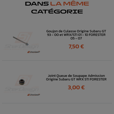
DANS
LA MÊME
CATÉGORIE
Goujon de Culasse Origine Subaru GT
93 - 00 et WRX/STI 01 - 10 FORESTER
05 - 07
Prix
7,50 €
Joint Queue de Soupape Admission
Origine Subaru GT WRX STI FORESTER
Prix
3,00 €