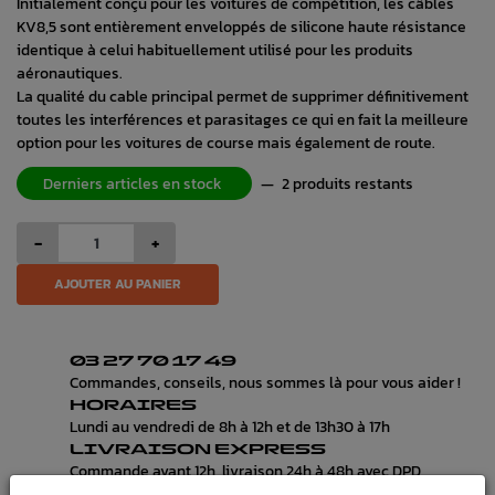
Initialement conçu pour les voitures de compétition, les câbles
KV8,5 sont entièrement enveloppés de silicone haute résistance
identique à celui habituellement utilisé pour les produits
aéronautiques.
La qualité du cable principal permet de supprimer définitivement
toutes les interférences et parasitages ce qui en fait la meilleure
option pour les voitures de course mais également de route.
Derniers articles en stock
—
2 produits restants
-
+
AJOUTER AU PANIER
03 27 70 17 49
Commandes, conseils, nous sommes là pour vous aider !
HORAIRES
Lundi au vendredi de 8h à 12h et de 13h30 à 17h
LIVRAISON EXPRESS
Commande avant 12h, livraison 24h à 48h avec DPD
PAIEMENT CB