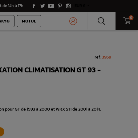
t de 14h à 17h
EUR €
0
NKY©
MOTUL
ref:
3959
XATION CLIMATISATION GT 93 -
tion pour GT de 1993 à 2000 et WRX STI de 2001 à 2014.