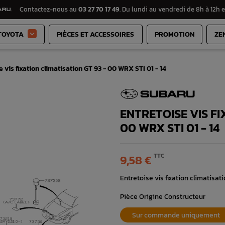
Contactez-nous au
03 27 70 17 49
. Du lundi au vendredi de 8h à 12h e
TOYOTA
PIÈCES ET ACCESSOIRES
PROMOTION
ZE

e vis fixation climatisation GT 93 - 00 WRX STI 01 - 14
ENTRETOISE VIS FI
00 WRX STI 01 - 14
TTC
9,58 €
Entretoise vis fixation climatisa
Pièce Origine Constructeur
Sur commande uniquement