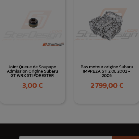
Joint Queue de Soupape
Bas moteur origine Subaru
Admission Origine Subaru
IMPREZA STI 2.0L 2002 -
GT WRX STI FORESTER
2005
Prix
Prix
3,00 €
2 799,00 €