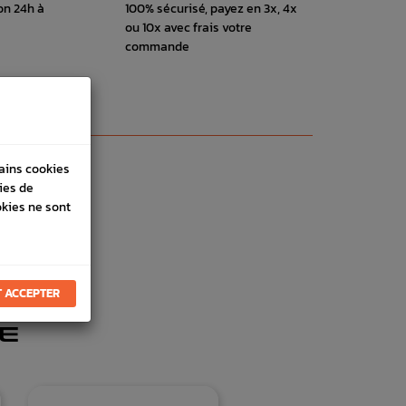
on 24h à
100% sécurisé, payez en 3x, 4x
ou 10x avec frais votre
commande
tains cookies
ies de
okies ne sont
 ACCEPTER
E