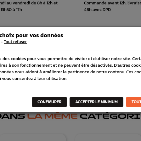
ndi au vendredi de 8h à 12h et
Commande avant 12h, livrais
 13h30 à 17h
48h avec DPD
 choix pour vos données
 COMPATIBLE
SCHÉMA CONSTRUCTEUR
-
Tout refuser
s des cookies pour vous permettre de visiter et d'utiliser notre site. Cer
ires à son fonctionnement et ne peuvent être désactivés. D'autres cook
onnées nous aident à améliorer la pertinence de notre contenu. Ces co
i vous consentez à leur utilisation.
eur
CONFIGURER
ACCEPTER LE MINIMUM
TOUT
DANS
LA MÊME
CATÉGORI