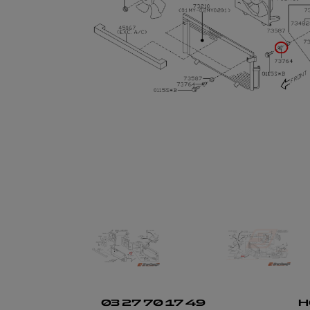
03 27 70 17 49
H