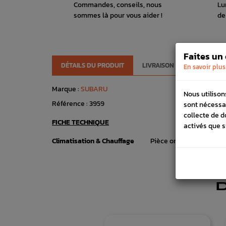
Commandes, conseils, nous
Lu
sommes là pour vous aider !
de
Faites un
DÉTAILS DU PRODUIT
LIVRAISON
VÉHICULES
En savoir plus
Marque :
SUBARU
Nous utilison
Référence :
3959
sont nécessa
collecte de d
FICHE TECHNIQUE
activés que s
Climatisation & Chauffage
Pièce origine construct