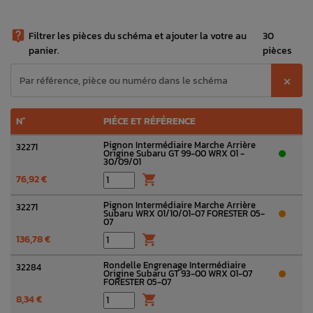

Filtrer les pièces du schéma et ajouter la votre au
30
panier.
pièces
⨉
N°
PIÉCE ET RÉFÉRENCE
Pignon Intermédiaire Marche Arrière
32271
Origine Subaru GT 99-00 WRX 01 -
30/09/01
76,92 €

Pignon Intermédiaire Marche Arrière
32271
Subaru WRX 01/10/01-07 FORESTER 05-
07
136,78 €

Rondelle Engrenage Intermédiaire
32284
Origine Subaru GT 93-00 WRX 01-07
FORESTER 05-07
8,34 €
