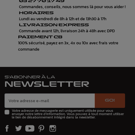
03 27 70 17 49
Commandes, conseils, nous sommes là pour vous aider !
HORAIRES
Lundi au vendredi de 8h à 12h et de 13h30 à 17h
LIVRAISON EXPRESS
Commande avant 12h, livraison 24h à 48h avec DPD
PAIEMENT CB
100% sécurisé, payez en 3x, 4x ou 10x avec frais votre
commande
S'ABONNER À LA
NEWSLETTER
GO!
Votre adresse de messagerie est uniquement utilisée pour vous
envoyer notre lettre d'information. Vous pouvez à tout moment utiliser
le lien de désabonnement intégré dans la newsletter.