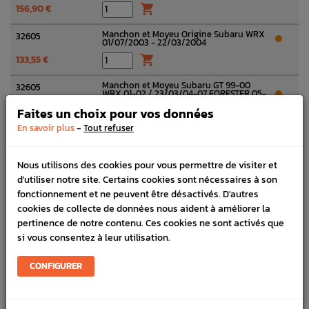
156,90 €

Manchon et Moyeu Origine Subaru WRX
32605
01/07/2003 - 22/03/2004
133,55 €

Manchon et Moyeu Subaru GT 99-00
32605
WRX 01-02 / 23/03/04-07 FORESTER 05-
07
Faites un choix pour vos données
177,74 €

-
En savoir plus
Tout refuser
Insertion pour baladeur 3ème / 4ème /
32613
5ème vitesse Origine Subaru WRX 06-11
STI 01-14 FORESTER 05-07
Nous utilisons des cookies pour vous permettre de visiter et
2,71 €

d'utiliser notre site. Certains cookies sont nécessaires à son
fonctionnement et ne peuvent être désactivés. D'autres
Anneau de synchro 3ème/4ème/5ème
32614
cookies de collecte de données nous aident à améliorer la
vitesse GT 99-00 WRX 01-07 FORESTER
05-07
pertinence de notre contenu. Ces cookies ne sont activés que
si vous consentez à leur utilisation.
20,38 €

Rondelle pignon de 4ème Origine
32237
CONFIGURER
Subaru GT WRX 2003 - 2007
14,90 €
