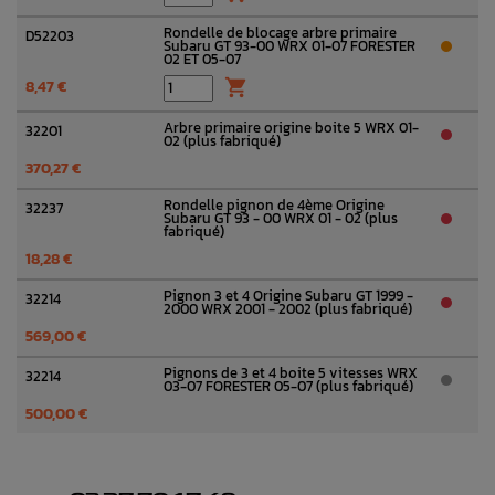
Rondelle de blocage arbre primaire
D52203
Subaru GT 93-00 WRX 01-07 FORESTER
02 ET 05-07
8,47 €

Arbre primaire origine boite 5 WRX 01-
32201
02 (plus fabriqué)
370,27 €
Rondelle pignon de 4ème Origine
32237
Subaru GT 93 - 00 WRX 01 - 02 (plus
fabriqué)
18,28 €
Pignon 3 et 4 Origine Subaru GT 1999 -
32214
2000 WRX 2001 - 2002 (plus fabriqué)
569,00 €
Pignons de 3 et 4 boite 5 vitesses WRX
32214
03-07 FORESTER 05-07 (plus fabriqué)
500,00 €