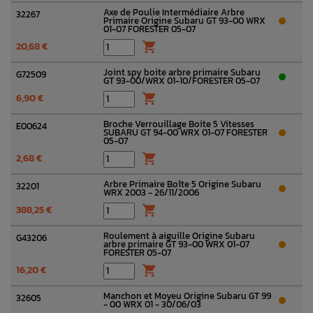
Axe de Poulie Intermédiaire Arbre
32267
Primaire Origine Subaru GT 93-00 WRX
01-07 FORESTER 05-07
20,68 €

Joint spy boite arbre primaire Subaru
G72509
GT 93-00/WRX 01-10/FORESTER 05-07
6,90 €

Broche Verrouillage Boite 5 Vitesses
E00624
SUBARU GT 94-00 WRX 01-07 FORESTER
05-07
2,68 €

Arbre Primaire Boîte 5 Origine Subaru
32201
WRX 2003 - 26/11/2006
388,25 €

Roulement à aiguille Origine Subaru
G43206
arbre primaire GT 93-00 WRX 01-07
FORESTER 05-07
16,20 €

Manchon et Moyeu Origine Subaru GT 99
32605
- 00 WRX 01 - 30/06/03