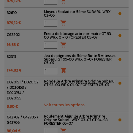
379,12 €

Moyeux/baladeur 5ème SUBARU WRX
32610
03-06
379,12 €

Ecrou de blocage arbre primaire GT 93-
C62202
00 WRX 01-10 FORESTER 05-07
16,55 €

Jeu de pignons de 5ème Boite 5 vitesses
32315
Subaru GT 99-00 WRX 01-07 FORESTER
05-07
174,82 €

Rondelle Arbre Primaire Origine Subaru
D020151 / D020152
GT 93-00 WRX 01-07 FORESTER 05-07
/ D020153 /
D020154 /
D020155
Voir toutes les options
3,30 €
Roulement Aiguille Arbre Primaire
G42702 / G42705 /
Origine Subaru WRX 03-07 GT 94-98
G42706
FORESTER 05-07
38,04 €
