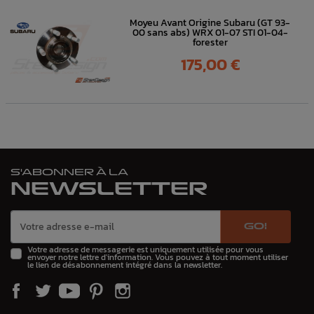
Moyeu Avant Origine Subaru (GT 93-
00 sans abs) WRX 01-07 STI 01-04-
forester
Prix
175,00 €
S'ABONNER À LA
NEWSLETTER
GO!
Votre adresse de messagerie est uniquement utilisée pour vous
envoyer notre lettre d'information. Vous pouvez à tout moment utiliser
le lien de désabonnement intégré dans la newsletter.