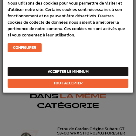
LIVRAISON
Nous utilisons des cookies pour vous permettre de visiter et
d'utiliser notre site. Certains cookies sont nécessaires à son
VÉHICULES COMPATIBLE
fonctionnement et ne peuvent être désactivés. D'autres
cookies de collecte de données nous aident à améliorer la
SCHÉMA CONSTRUCTEUR
pertinence de notre contenu. Ces cookies ne sont activés que
si vous consentez à leur utilisation.
Marque :
SUBARU
Référence :
3241
CONFIGURER
FICHE TECHNIQUE
Transmission
Pièces origine constructeur
ACCEPTER LE MINIMUM
TOUT ACCEPTER
DANS
LA MÊME
CATÉGORIE
Ecrou de Cardan Origine Subaru GT
93-00 WRX STI 01-03/03 FORESTER