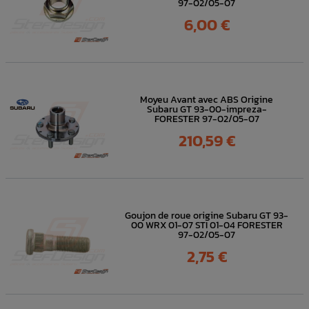
97-02/05-07
Prix
6,00 €
Moyeu Avant avec ABS Origine
Subaru GT 93-00-impreza-
FORESTER 97-02/05-07
Prix
210,59 €
Goujon de roue origine Subaru GT 93-
00 WRX 01-07 STI 01-04 FORESTER
97-02/05-07
Prix
2,75 €