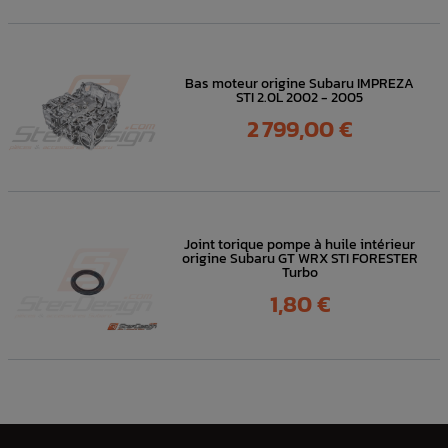
Bas moteur origine Subaru IMPREZA
STI 2.0L 2002 - 2005
Prix
2 799,00 €
Joint torique pompe à huile intérieur
origine Subaru GT WRX STI FORESTER
Turbo
Prix
1,80 €