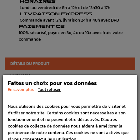
HORAIRES
Lundi au vendredi de 8h à 12h et de 13h30 à 17h
LIVRAISON EXPRESS
Commande avant 12h, livraison 24h à 48h avec DPD
PAIEMENT CB
100% sécurisé, payez en 3x, 4x ou 10x avec frais votre
commande
DÉTAILS DU PRODUIT
LIVRAISON
Faites un choix pour vos données
VÉHICULES COMPATIBLE
-
En savoir plus
Tout refuser
SCHÉMA CONSTRUCTEUR
Nous utilisons des cookies pour vous permettre de visiter et
d'utiliser notre site. Certains cookies sont nécessaires à son
Référence :
3415
fonctionnement et ne peuvent être désactivés. D'autres
FICHE TECHNIQUE
cookies de collecte de données nous aident à améliorer la
pertinence de notre contenu. Ces cookies ne sont activés que
Admission
Durites
si vous consentez à leur utilisation.