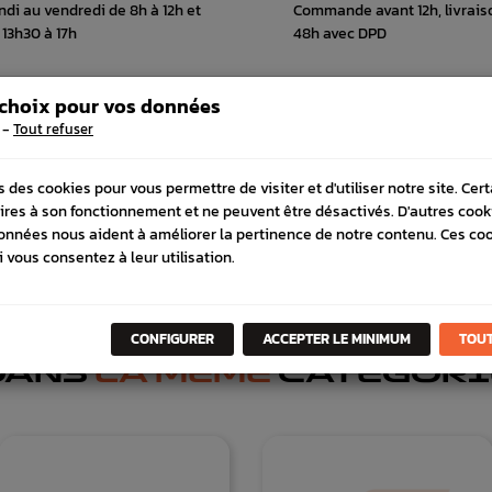
ndi au vendredi de 8h à 12h et
Commande avant 12h, livrais
 13h30 à 17h
48h avec DPD
 choix pour vos données
-
Tout refuser
 COMPATIBLE
SCHÉMA CONSTRUCTEUR
s des cookies pour vous permettre de visiter et d'utiliser notre site. Cer
ires à son fonctionnement et ne peuvent être désactivés. D'autres cook
onnées nous aident à améliorer la pertinence de notre contenu. Ces co
i vous consentez à leur utilisation.
CONFIGURER
ACCEPTER LE MINIMUM
TOUT
DANS
LA MÊME
CATÉGORI