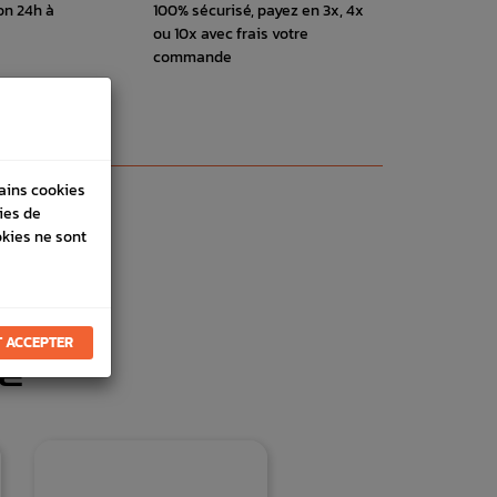
on 24h à
100% sécurisé, payez en 3x, 4x
ou 10x avec frais votre
commande
tains cookies
ies de
okies ne sont
 ACCEPTER
E