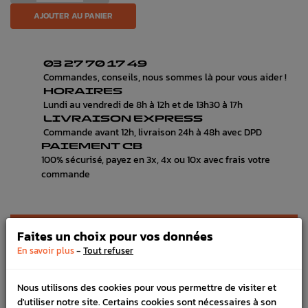
AJOUTER AU PANIER
03 27 70 17 49
Commandes, conseils, nous sommes là pour vous aider !
HORAIRES
Lundi au vendredi de 8h à 12h et de 13h30 à 17h
LIVRAISON EXPRESS
Commande avant 12h, livraison 24h à 48h avec DPD
PAIEMENT CB
100% sécurisé, payez en 3x, 4x ou 10x avec frais votre
commande
DÉTAILS DU PRODUIT
Faites un choix pour vos données
-
En savoir plus
Tout refuser
LIVRAISON
VÉHICULES COMPATIBLE
Nous utilisons des cookies pour vous permettre de visiter et
d'utiliser notre site. Certains cookies sont nécessaires à son
SCHÉMA CONSTRUCTEUR