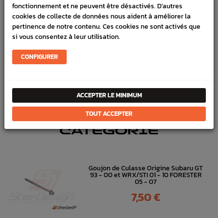
fonctionnement et ne peuvent être désactivés. D'autres
cookies de collecte de données nous aident à améliorer la
Marque :
SUBARU
pertinence de notre contenu. Ces cookies ne sont activés que
Référence :
1542
si vous consentez à leur utilisation.
FICHE TECHNIQUE
CONFIGURER
Admission
Pièces origine constructeur
ACCEPTER LE MINIMUM
DANS
LA MÊME
TOUT ACCEPTER
CATÉGORIE
Goujon de Culasse Origine Subaru GT
93 - 00 et WRX/STI 01 - 10 FORESTER
05 - 07
Prix
7,50 €