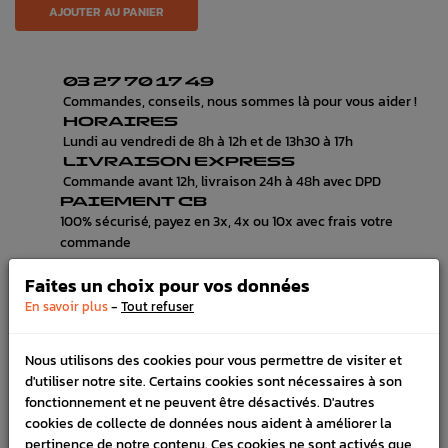
AJOUTER AU PANIER
03 27 70 17 49
Commandes, conseils, nous sommes là pour vous aider !
HORAIRES
Lundi au vendredi de 8h à 12h et de 13h30 à 17h
LIVRAISON EXPRESS
Commande avant 12h, livraison 24h à 48h avec DPD
PAIEMENT CB
100% sécurisé, payez en 3x, 4x ou 10x avec frais votre
commande
Faites un choix pour vos données
-
En savoir plus
Tout refuser
DÉTAILS DU PRODUIT
Nous utilisons des cookies pour vous permettre de visiter et
LIVRAISON
d'utiliser notre site. Certains cookies sont nécessaires à son
VÉHICULES COMPATIBLE
fonctionnement et ne peuvent être désactivés. D'autres
cookies de collecte de données nous aident à améliorer la
SCHÉMA CONSTRUCTEUR
pertinence de notre contenu. Ces cookies ne sont activés que