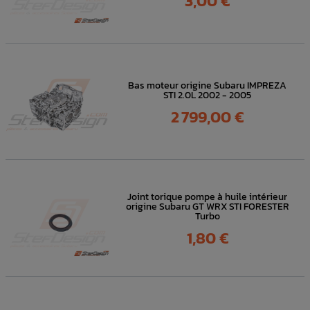
3,00 €
Bas moteur origine Subaru IMPREZA
STI 2.0L 2002 - 2005
Prix
2 799,00 €
Joint torique pompe à huile intérieur
origine Subaru GT WRX STI FORESTER
Turbo
Prix
1,80 €