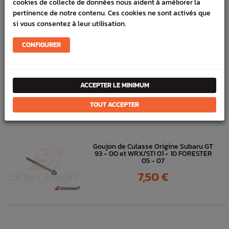
cookies de collecte de données nous aident à améliorer la
En stock :
3
pertinence de notre contenu. Ces cookies ne sont activés que
si vous consentez à leur utilisation.
FICHE TECHNIQUE
Dump valve
Dump valve
CONFIGURER
ACCEPTER LE MINIMUM
DANS
LA MÊME
TOUT ACCEPTER
CATÉGORIE
Goujon de Culasse Origine Subaru GT
93 - 00 et WRX/STI 01 - 10 FORESTER
05 - 07
Prix
7,50 €