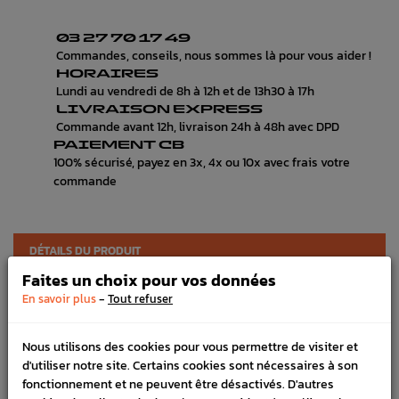
03 27 70 17 49
Commandes, conseils, nous sommes là pour vous aider !
HORAIRES
Lundi au vendredi de 8h à 12h et de 13h30 à 17h
LIVRAISON EXPRESS
Commande avant 12h, livraison 24h à 48h avec DPD
PAIEMENT CB
100% sécurisé, payez en 3x, 4x ou 10x avec frais votre
commande
DÉTAILS DU PRODUIT
Faites un choix pour vos données
LIVRAISON
-
En savoir plus
Tout refuser
VÉHICULES COMPATIBLE
Nous utilisons des cookies pour vous permettre de visiter et
Marque :
HKS
d'utiliser notre site. Certains cookies sont nécessaires à son
fonctionnement et ne peuvent être désactivés. D'autres
Référence :
1708