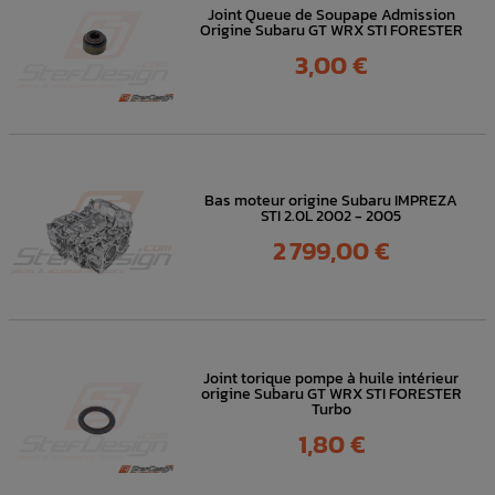
Joint Queue de Soupape Admission
Origine Subaru GT WRX STI FORESTER
Prix
3,00 €
Bas moteur origine Subaru IMPREZA
STI 2.0L 2002 - 2005
Prix
2 799,00 €
Joint torique pompe à huile intérieur
origine Subaru GT WRX STI FORESTER
Turbo
Prix
1,80 €