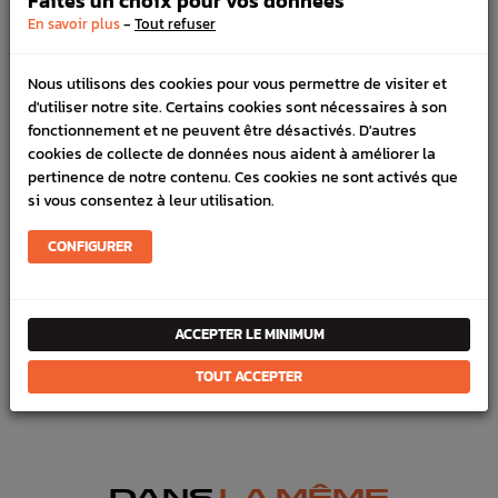
Faites un choix pour vos données
100% sécurisé, payez en 3x, 4x ou 10x avec frais votre
-
En savoir plus
Tout refuser
commande
Nous utilisons des cookies pour vous permettre de visiter et
d'utiliser notre site. Certains cookies sont nécessaires à son
DÉTAILS DU PRODUIT
fonctionnement et ne peuvent être désactivés. D'autres
cookies de collecte de données nous aident à améliorer la
LIVRAISON
pertinence de notre contenu. Ces cookies ne sont activés que
si vous consentez à leur utilisation.
VÉHICULES COMPATIBLE
CONFIGURER
Marque :
HKS
Référence :
630
En stock :
2
ACCEPTER LE MINIMUM
FICHE TECHNIQUE
TOUT ACCEPTER
Dump valve
Dump valve
DANS
LA MÊME