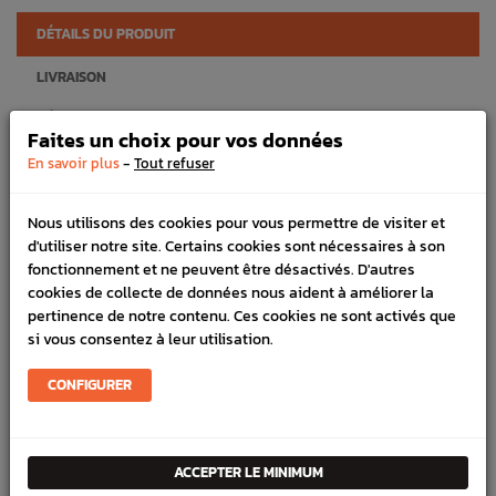
DÉTAILS DU PRODUIT
LIVRAISON
VÉHICULES COMPATIBLE
Faites un choix pour vos données
-
SCHÉMA CONSTRUCTEUR
En savoir plus
Tout refuser
Référence :
442
Nous utilisons des cookies pour vous permettre de visiter et
En stock :
7
d'utiliser notre site. Certains cookies sont nécessaires à son
fonctionnement et ne peuvent être désactivés. D'autres
FICHE TECHNIQUE
cookies de collecte de données nous aident à améliorer la
pertinence de notre contenu. Ces cookies ne sont activés que
Freinage
Disques avant
si vous consentez à leur utilisation.
CONFIGURER
PRODUITS
FRÉQUEMMENT
ACCEPTER LE MINIMUM
ACHETÉS ENSEMBLE