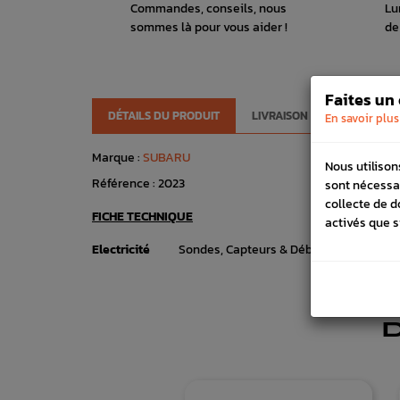
Commandes, conseils, nous
Lu
sommes là pour vous aider !
de
Faites un
DÉTAILS DU PRODUIT
LIVRAISON
VÉHICULES
En savoir plus
Marque :
SUBARU
Nous utilison
Référence :
2023
sont nécessa
collecte de d
FICHE TECHNIQUE
activés que s
Electricité
Sondes, Capteurs & Débitmètres