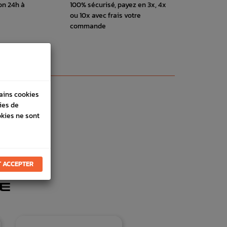
on 24h à
100% sécurisé, payez en 3x, 4x
ou 10x avec frais votre
commande
tains cookies
ies de
okies ne sont
 ACCEPTER
E