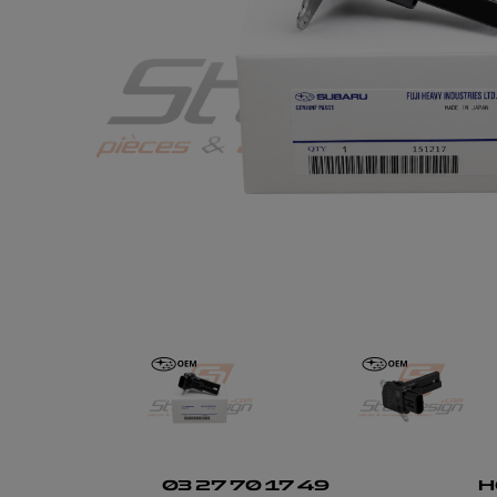
03 27 70 17 49
H