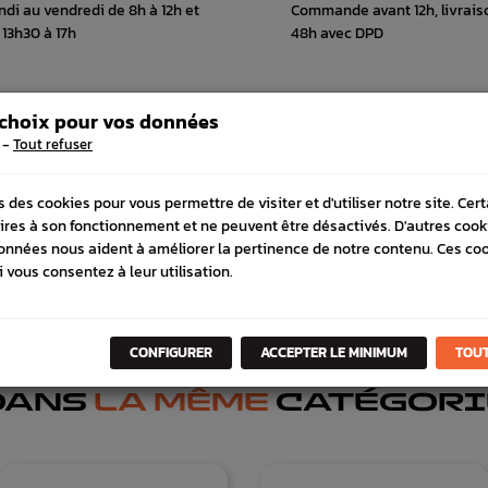
ndi au vendredi de 8h à 12h et
Commande avant 12h, livrais
 13h30 à 17h
48h avec DPD
 choix pour vos données
 COMPATIBLE
SCHÉMA CONSTRUCTEUR
-
Tout refuser
s des cookies pour vous permettre de visiter et d'utiliser notre site. Cer
ires à son fonctionnement et ne peuvent être désactivés. D'autres cook
onnées nous aident à améliorer la pertinence de notre contenu. Ces co
i vous consentez à leur utilisation.
CONFIGURER
ACCEPTER LE MINIMUM
TOUT
DANS
LA MÊME
CATÉGORI