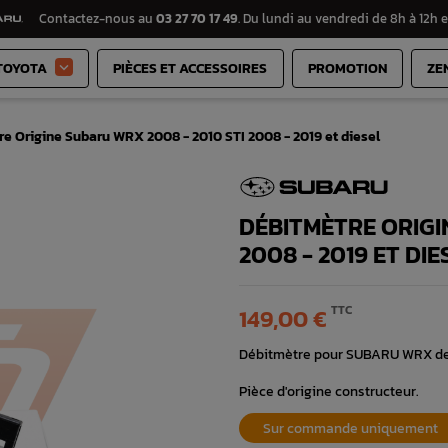
Contactez-nous au
03 27 70 17 49
. Du lundi au vendredi de 8h à 12h e
TOYOTA
PIÈCES ET ACCESSOIRES
PROMOTION
ZE

e Origine Subaru WRX 2008 - 2010 STI 2008 - 2019 et diesel
DÉBITMÈTRE ORIGI
2008 - 2019 ET DIE
TTC
149,00 €
Débitmètre pour SUBARU WRX de 2
Pièce d'origine constructeur.
Sur commande uniquement