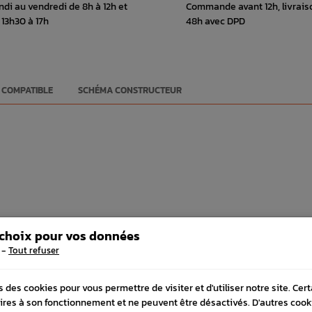
ndi au vendredi de 8h à 12h et
Commande avant 12h, livrais
 13h30 à 17h
48h avec DPD
 COMPATIBLE
SCHÉMA CONSTRUCTEUR
 choix pour vos données
-
Tout refuser
FRÉQUEMMENT
ACHETÉS
s des cookies pour vous permettre de visiter et d'utiliser notre site. Cer
ires à son fonctionnement et ne peuvent être désactivés. D'autres cook