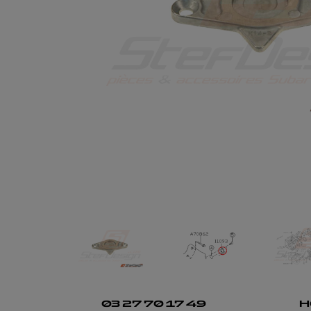
03 27 70 17 49
H