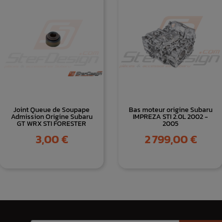
Joint Queue de Soupape
Bas moteur origine Subaru
Admission Origine Subaru
IMPREZA STI 2.0L 2002 -
GT WRX STI FORESTER
2005
Prix
Prix
3,00 €
2 799,00 €