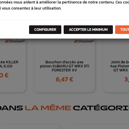
onnées nous aident à améliorer la pertinence de notre contenu. Ces co
i vous consentez à leur utilisation.
CONFIGURER
ACCEPTER LE MINIMUM
TOUT
cée KILLER
Bouchon d'accès axe
Joint de 
0L EJ20
piston SUBARU GT WRX STI
Axe Piston
FORESTER XV
GT WRX 
0 €
Prix
Pr
6,47 €
3
DANS
LA MÊME
CATÉGORI