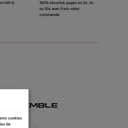
on 24h à
100% sécurisé, payez en 3x, 4x
ou 10x avec frais votre
commande
 ENSEMBLE
tains cookies
ies de