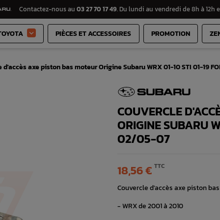
Contactez-nous au
03 27 70 17 49
. Du lundi au vendredi de 8h à 12h e
TOYOTA
PIÈCES ET ACCESSOIRES
PROMOTION
ZE

e d'accès axe piston bas moteur Origine Subaru WRX 01-10 STI 01-19 
COUVERCLE D'ACCÈ
ORIGINE SUBARU WR
02/05-07
TTC
18,56 €
Couvercle d'accès axe piston ba
- WRX de 2001 à 2010