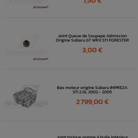
7,50 €
Joint Queue de Soupape Admission
Origine Subaru GT WRX STI FORESTER
Prix
3,00 €
Bas moteur origine Subaru IMPREZA
STI 2.0L 2002 - 2005
Prix
2 799,00 €
Joint torique pompe à huile intérieur