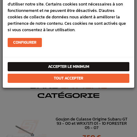
d'utiliser notre site. Certains cookies sont nécessaires à son
VÉHICULES COMPATIBLE
fonctionnement et ne peuvent être désactivés. D'autres
cookies de collecte de données nous aident à améliorer la
Marque :
GATES
pertinence de notre contenu. Ces cookies ne sont activés que
Référence :
991
si vous consentez à leur utilisation.
En stock :
12
CONFIGURER
FICHE TECHNIQUE
Entretien
Distribution & courroies
ACCEPTER LE MINIMUM
TOUT ACCEPTER
DANS
LA MÊME
CATÉGORIE
Goujon de Culasse Origine Subaru GT
93 - 00 et WRX/STI 01 - 10 FORESTER
05 - 07
Prix