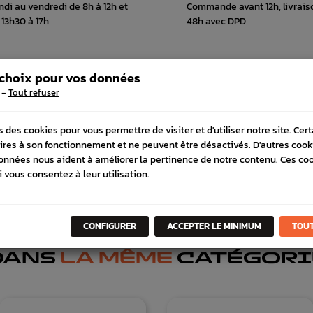
ndi au vendredi de 8h à 12h et
Commande avant 12h, livrais
 13h30 à 17h
48h avec DPD
 choix pour vos données
 COMPATIBLE
SCHÉMA CONSTRUCTEUR
-
Tout refuser
s des cookies pour vous permettre de visiter et d'utiliser notre site. Cer
ires à son fonctionnement et ne peuvent être désactivés. D'autres cook
onnées nous aident à améliorer la pertinence de notre contenu. Ces co
i vous consentez à leur utilisation.
CONFIGURER
ACCEPTER LE MINIMUM
TOUT
DANS
LA MÊME
CATÉGORI