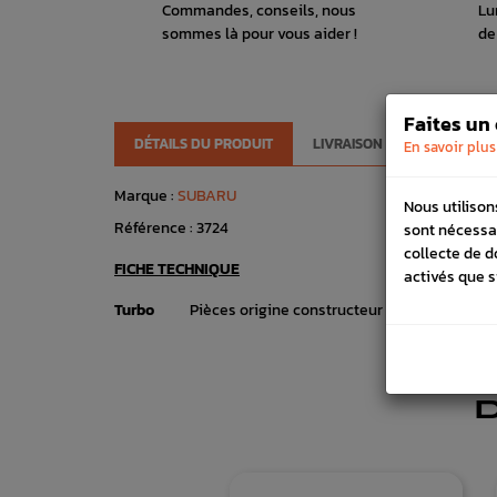
Commandes, conseils, nous
Lu
sommes là pour vous aider !
de
Faites un
DÉTAILS DU PRODUIT
LIVRAISON
VÉHICULES
En savoir plus
Marque :
SUBARU
Nous utilison
Référence :
3724
sont nécessa
collecte de d
FICHE TECHNIQUE
activés que s
Turbo
Pièces origine constructeur