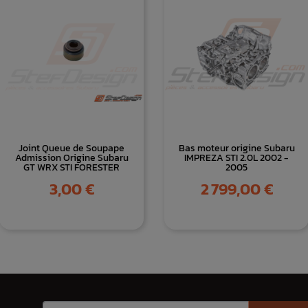
Joint Queue de Soupape
Bas moteur origine Subaru
Admission Origine Subaru
IMPREZA STI 2.0L 2002 -
GT WRX STI FORESTER
2005
Prix
Prix
3,00 €
2 799,00 €