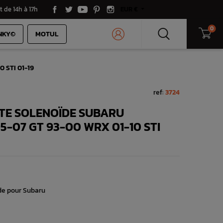
t de 14h à 17h
EUR €
0
NKY©
MOTUL
 STI 01-19
ref:
3724
TE SOLENOÏDE SUBARU
5-07 GT 93-00 WRX 01-10 STI
de pour Subaru