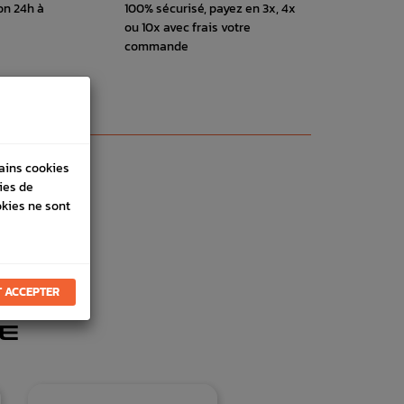
on 24h à
100% sécurisé, payez en 3x, 4x
ou 10x avec frais votre
commande
tains cookies
ies de
okies ne sont
 ACCEPTER
E