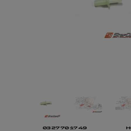
03 27 70 17 49
H