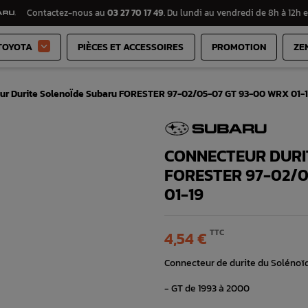
Contactez-nous au
03 27 70 17 49
. Du lundi au vendredi de 8h à 12h e
TOYOTA
PIÈCES ET ACCESSOIRES
PROMOTION
ZE

ur Durite SolenoÏde Subaru FORESTER 97-02/05-07 GT 93-00 WRX 01-10
CONNECTEUR DURI
FORESTER 97-02/0
01-19
TTC
4,54 €
Connecteur de durite du Solénoï
- GT de 1993 à 2000