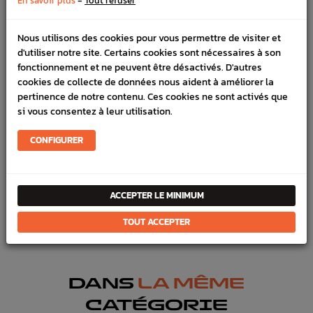
-
En savoir plus
Tout refuser
commande
Nous utilisons des cookies pour vous permettre de visiter et
d'utiliser notre site. Certains cookies sont nécessaires à son
DÉTAILS DU PRODUIT
fonctionnement et ne peuvent être désactivés. D'autres
cookies de collecte de données nous aident à améliorer la
LIVRAISON
pertinence de notre contenu. Ces cookies ne sont activés que
si vous consentez à leur utilisation.
VÉHICULES COMPATIBLE
CONFIGURER
Référence :
4438
En stock :
30
FICHE TECHNIQUE
ACCEPTER LE MINIMUM
Eau & huile
Durites & colliers
TOUT ACCEPTER
DANS
LA MÊME
CATÉGORIE