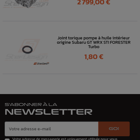
2 799,00 €
Joint torique pompe à huile intérieur
origine Subaru GT WRX STI FORESTER
Turbo
Prix
1,80 €
S'ABONNER À LA
NEWSLETTER
GO!
Votre adresse de messagerie est uniquement utilisée pour vous