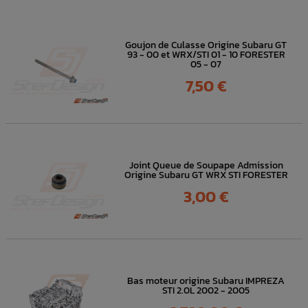
Goujon de Culasse Origine Subaru GT
93 - 00 et WRX/STI 01 - 10 FORESTER
05 - 07
Prix
7,50 €
Joint Queue de Soupape Admission
Origine Subaru GT WRX STI FORESTER
Prix
3,00 €
Bas moteur origine Subaru IMPREZA
STI 2.0L 2002 - 2005
Prix