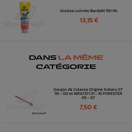
Graisse cuivrée Bardahl 150 ML
Prix
13,15 €
DANS
LA MÊME
CATÉGORIE
Goujon de Culasse Origine Subaru GT
93 - 00 et WRX/STI 01 - 10 FORESTER
05 - 07
Prix
7,50 €