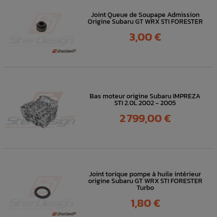
Joint Queue de Soupape Admission
Origine Subaru GT WRX STI FORESTER
Prix
3,00 €
Bas moteur origine Subaru IMPREZA
STI 2.0L 2002 - 2005
Prix
2 799,00 €
Joint torique pompe à huile intérieur
origine Subaru GT WRX STI FORESTER
Turbo
Prix
1,80 €