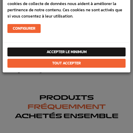
cookies de collecte de données nous aident à améliorer la
LIVRAISON
pertinence de notre contenu. Ces cookies ne sont activés que
si vous consentez à leur utilisation.
VÉHICULES COMPATIBLE
CONFIGURER
Marque :
DENSO
Référence :
1092
En stock :
51
ACCEPTER LE MINIMUM
FICHE TECHNIQUE
TOUT ACCEPTER
Allumage
Bougie & faisceau
PRODUITS
FRÉQUEMMENT
ACHETÉS ENSEMBLE