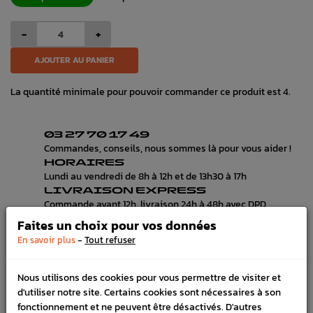
-
+
AJOUTER AU PANIER
La quantité minimale pour pouvoir commander ce produit est 4.
03 27 70 17 49
Commandes, conseils, nous sommes là pour vous aider !
HORAIRES
Lundi au vendredi de 8h à 12h et de 13h30 à 17h
LIVRAISON EXPRESS
Commande avant 12h, livraison 24h à 48h avec DPD
PAIEMENT CB
Faites un choix pour vos données
100% sécurisé, payez en 3x, 4x ou 10x avec frais votre
-
En savoir plus
Tout refuser
commande
Nous utilisons des cookies pour vous permettre de visiter et
d'utiliser notre site. Certains cookies sont nécessaires à son
DÉTAILS DU PRODUIT
fonctionnement et ne peuvent être désactivés. D'autres