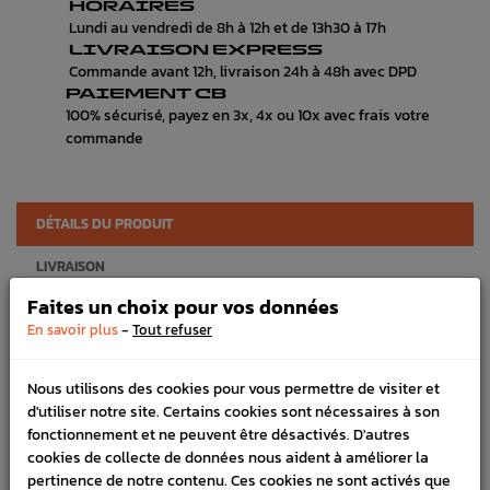
HORAIRES
Lundi au vendredi de 8h à 12h et de 13h30 à 17h
LIVRAISON EXPRESS
Commande avant 12h, livraison 24h à 48h avec DPD
PAIEMENT CB
100% sécurisé, payez en 3x, 4x ou 10x avec frais votre
commande
DÉTAILS DU PRODUIT
LIVRAISON
Faites un choix pour vos données
VÉHICULES COMPATIBLE
-
En savoir plus
Tout refuser
SCHÉMA CONSTRUCTEUR
Nous utilisons des cookies pour vous permettre de visiter et
Marque :
SUBARU
d'utiliser notre site. Certains cookies sont nécessaires à son
Référence :
4354
fonctionnement et ne peuvent être désactivés. D'autres
cookies de collecte de données nous aident à améliorer la
FICHE TECHNIQUE
pertinence de notre contenu. Ces cookies ne sont activés que