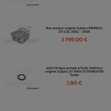
Bas moteur origine Subaru IMPREZA
STI 2.0L 2002 - 2005
Prix
2 799,00 €
Joint torique pompe à huile intérieur
origine Subaru GT WRX STI FORESTER
Turbo
Prix
1,80 €