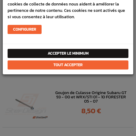
Référence :
1794
cookies de collecte de données nous aident à améliorer la
En stock :
12
pertinence de notre contenu. Ces cookies ne sont activés que
si vous consentez à leur utilisation.
FICHE TECHNIQUE
CONFIGURER
Allumage
Bobine & sonde
ACCEPTER LE MINIMUM
DANS
LA MÊME
TOUT ACCEPTER
CATÉGORIE
Goujon de Culasse Origine Subaru GT
93 - 00 et WRX/STI 01 - 10 FORESTER
05 - 07
Prix
8,50 €