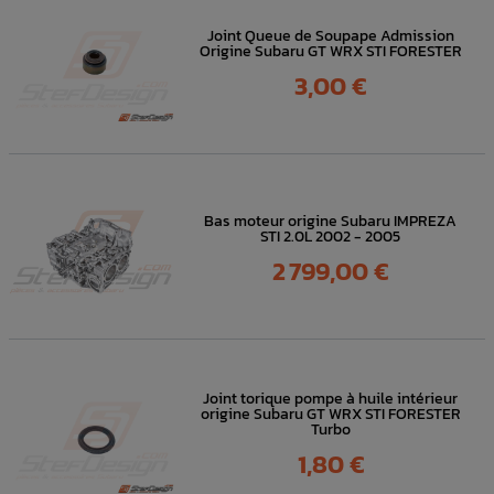
Joint Queue de Soupape Admission
Origine Subaru GT WRX STI FORESTER
Prix
3,00 €
Bas moteur origine Subaru IMPREZA
STI 2.0L 2002 - 2005
Prix
2 799,00 €
Joint torique pompe à huile intérieur
origine Subaru GT WRX STI FORESTER
Turbo
Prix
1,80 €