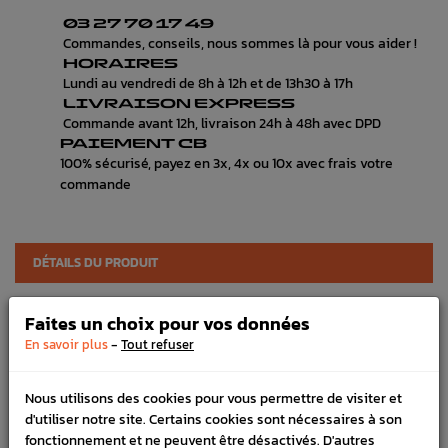
03 27 70 17 49
Commandes, conseils, nous sommes là pour vous aider !
HORAIRES
Lundi au vendredi de 8h à 12h et de 13h30 à 17h
LIVRAISON EXPRESS
Commande avant 12h, livraison 24h à 48h avec DPD
PAIEMENT CB
100% sécurisé, payez en 3x, 4x ou 10x avec frais votre
commande
DÉTAILS DU PRODUIT
LIVRAISON
Faites un choix pour vos données
VÉHICULES COMPATIBLE
-
En savoir plus
Tout refuser
SCHÉMA CONSTRUCTEUR
Nous utilisons des cookies pour vous permettre de visiter et
d'utiliser notre site. Certains cookies sont nécessaires à son
Marque :
SUBARU
fonctionnement et ne peuvent être désactivés. D'autres