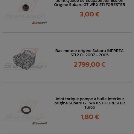
Joint Queue de Soupape Admission
Origine Subaru GT WRX STI FORESTER
Prix
3,00 €
Bas moteur origine Subaru IMPREZA
STI 2.0L 2002 - 2005
Prix
2 799,00 €
Joint torique pompe à huile intérieur
origine Subaru GT WRX STI FORESTER
Turbo
Prix
1,80 €