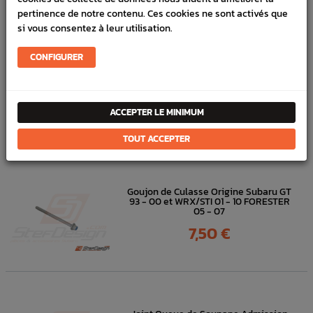
pertinence de notre contenu. Ces cookies ne sont activés que
VÉHICULES COMPATIBLE
si vous consentez à leur utilisation.
Bas moteur
origine constructeur 2.0L pour
Subaru GT
1999 - 2000
CONFIGURER
et
Subaru WRX
2001
ACCEPTER LE MINIMUM
DANS
LA MÊME
CATÉGORIE
TOUT ACCEPTER
Goujon de Culasse Origine Subaru GT
93 - 00 et WRX/STI 01 - 10 FORESTER
05 - 07
Prix
7,50 €