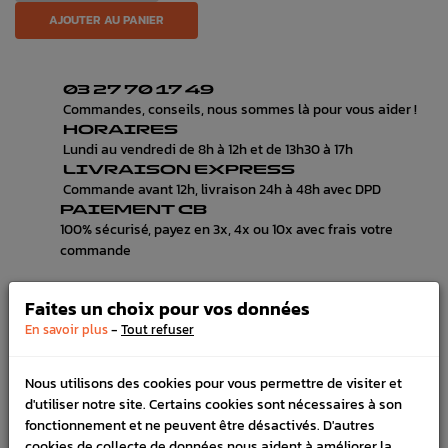
AJOUTER AU PANIER
03 27 70 17 49
Commandes, conseils, nous sommes là pour vous aider !
HORAIRES
Lundi au vendredi de 8h à 12h et de 13h30 à 17h
LIVRAISON EXPRESS
Commande avant 12h, livraison 24h à 48h avec DPD
PAIEMENT CB
100% sécurisé, payez en 3x, 4x ou 10x avec frais votre
commande
Faites un choix pour vos données
-
DESCRIPTION
En savoir plus
Tout refuser
DÉTAILS DU PRODUIT
Nous utilisons des cookies pour vous permettre de visiter et
d'utiliser notre site. Certains cookies sont nécessaires à son
DOCUMENTS JOINTS
fonctionnement et ne peuvent être désactivés. D'autres
LIVRAISON
cookies de collecte de données nous aident à améliorer la