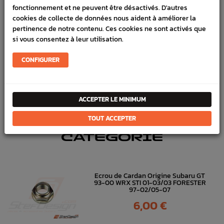
VÉHICULES COMPATIBLE
fonctionnement et ne peuvent être désactivés. D'autres
cookies de collecte de données nous aident à améliorer la
Référence :
2773
pertinence de notre contenu. Ces cookies ne sont activés que
si vous consentez à leur utilisation.
En stock :
1
FICHE TECHNIQUE
CONFIGURER
Transmission
Embrayage & Volant moteur
ACCEPTER LE MINIMUM
TOUT ACCEPTER
DANS
LA MÊME
CATÉGORIE
Ecrou de Cardan Origine Subaru GT
93-00 WRX STI 01-03/03 FORESTER
97-02/05-07
Prix
6,00 €