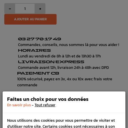
-
+
AJOUTER AU PANIER
03 27 70 17 49
Commandes, conseils, nous sommes là pour vous aider !
HORAIRES
Lundi au vendredi de 8h à 12h et de 13h30 à 17h
LIVRAISON EXPRESS
Commande avant 12h, livraison 24h à 48h avec DPD
PAIEMENT CB
100% sécurisé, payez en 3x, 4x ou 10x avec frais votre
commande
Faites un choix pour vos données
-
En savoir plus
Tout refuser
DÉTAILS DU PRODUIT
LIVRAISON
Nous utilisons des cookies pour vous permettre de visiter et
d'utiliser notre site. Certains cookies sont nécessaires à son