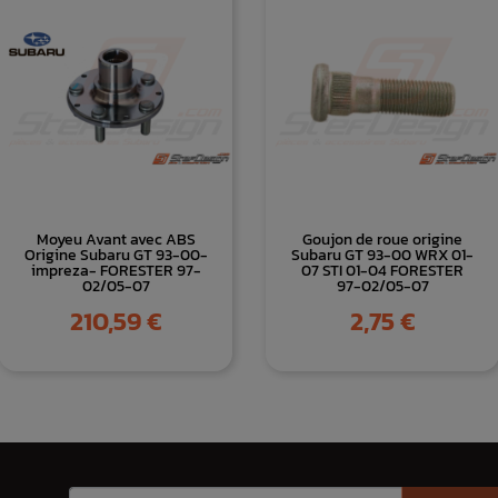
Moyeu Avant avec ABS
Goujon de roue origine
Origine Subaru GT 93-00-
Subaru GT 93-00 WRX 01-
impreza- FORESTER 97-
07 STI 01-04 FORESTER
02/05-07
97-02/05-07
Prix
Prix
210,59 €
2,75 €