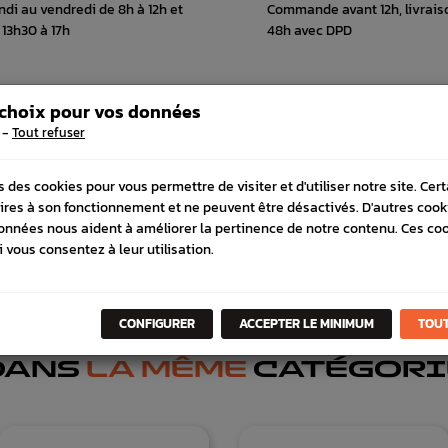
ndi au vendredi de 8h à 12h et
Commande avant 12h, livrais
 13h30 à 17h
48h avec DPD
 choix pour vos données
 COMPATIBLE
SCHÉMA CONSTRUCTEUR
-
Tout refuser
s des cookies pour vous permettre de visiter et d'utiliser notre site. Cer
ires à son fonctionnement et ne peuvent être désactivés. D'autres cook
onnées nous aident à améliorer la pertinence de notre contenu. Ces co
i vous consentez à leur utilisation.
CONFIGURER
ACCEPTER LE MINIMUM
TOUT
DANS
LA MÊME
CATÉGORI