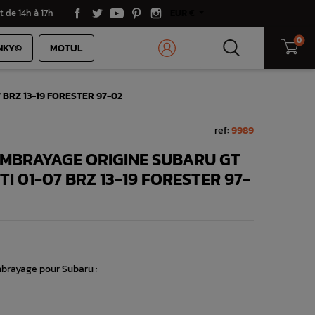
t de 14h à 17h
EUR €
0
NKY©
MOTUL
7 BRZ 13-19 FORESTER 97-02
ref:
9989
EMBRAYAGE ORIGINE SUBARU GT
TI 01-07 BRZ 13-19 FORESTER 97-
embrayage pour Subaru :