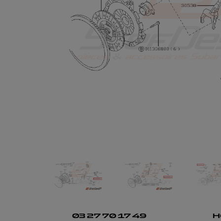
03 27 70 17 49
H