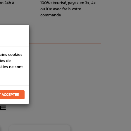
on 24h à
100% sécurisé, payez en 3x, 4x
ou 10x avec frais votre
commande
tains cookies
ies de
okies ne sont
 ACCEPTER
E