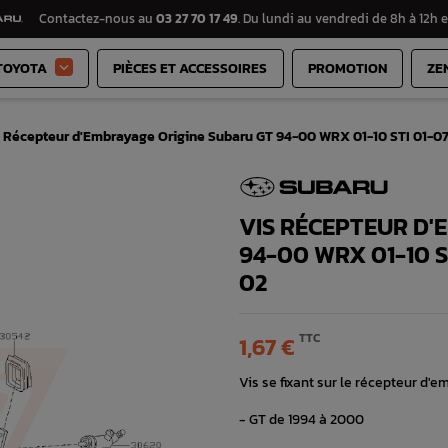
Contactez-nous au
03 27 70 17 49
. Du lundi au vendredi de 8h à 12h e
TOYOTA
PIÈCES ET ACCESSOIRES
PROMOTION
ZE

s Récepteur d'Embrayage Origine Subaru GT 94-00 WRX 01-10 STI 01-0
VIS RÉCEPTEUR D'
94-00 WRX 01-10 S
02
TTC
1,67 €
Vis se fixant sur le récepteur d'
- GT de 1994 à 2000