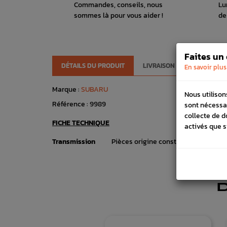
Commandes, conseils, nous
Lu
sommes là pour vous aider !
de
Faites un
DÉTAILS DU PRODUIT
LIVRAISON
VÉHICULES
En savoir plus
Marque :
SUBARU
Nous utilison
Référence :
9989
sont nécessa
collecte de d
FICHE TECHNIQUE
activés que s
Transmission
Pièces origine constructeur