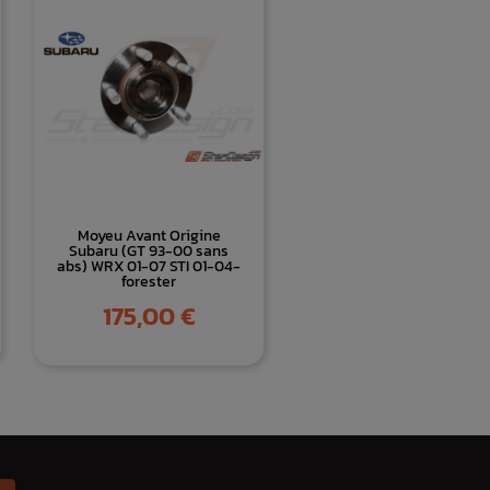
Moyeu Avant Origine
Subaru (GT 93-00 sans
abs) WRX 01-07 STI 01-04-
forester
Prix
175,00 €