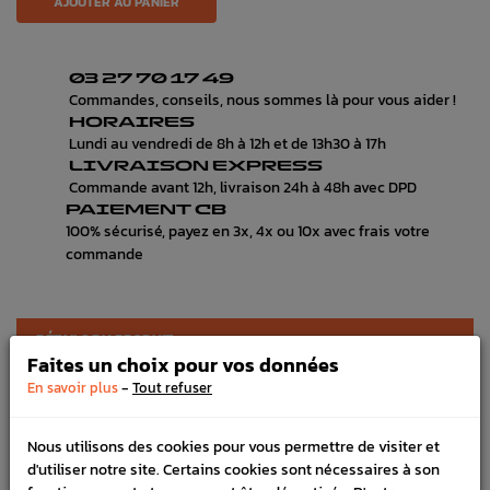
AJOUTER AU PANIER
03 27 70 17 49
Commandes, conseils, nous sommes là pour vous aider !
HORAIRES
Lundi au vendredi de 8h à 12h et de 13h30 à 17h
LIVRAISON EXPRESS
Commande avant 12h, livraison 24h à 48h avec DPD
PAIEMENT CB
100% sécurisé, payez en 3x, 4x ou 10x avec frais votre
commande
DÉTAILS DU PRODUIT
Faites un choix pour vos données
LIVRAISON
-
En savoir plus
Tout refuser
VÉHICULES COMPATIBLE
Nous utilisons des cookies pour vous permettre de visiter et
SCHÉMA CONSTRUCTEUR
d'utiliser notre site. Certains cookies sont nécessaires à son