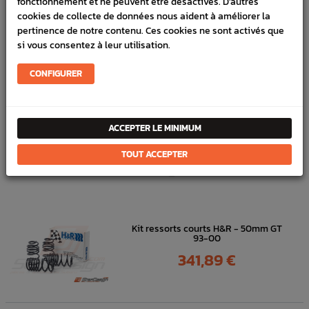
fonctionnement et ne peuvent être désactivés. D'autres
cookies de collecte de données nous aident à améliorer la
Marque :
SUBARU
pertinence de notre contenu. Ces cookies ne sont activés que
Référence :
17914
si vous consentez à leur utilisation.
FICHE TECHNIQUE
CONFIGURER
Chassis
Pièces origine constructeur
ACCEPTER LE MINIMUM
DANS
LA MÊME
TOUT ACCEPTER
CATÉGORIE
Kit ressorts courts H&R - 50mm GT
93-00
Prix
341,89 €