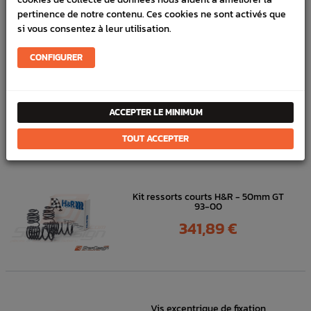
Référence :
7571
pertinence de notre contenu. Ces cookies ne sont activés que
si vous consentez à leur utilisation.
FICHE TECHNIQUE
Chassis
Pièces origine constructeur
CONFIGURER
ACCEPTER LE MINIMUM
DANS
LA MÊME
CATÉGORIE
TOUT ACCEPTER
Kit ressorts courts H&R - 50mm GT
93-00
Prix
341,89 €
Vis excentrique de fixation