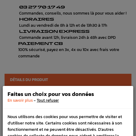
03 27 70 17 49
Commandes, conseils, nous sommes là pour vous aider !
HORAIRES
Lundi au vendredi de 8h à 12h et de 13h30 à 17h
LIVRAISON EXPRESS
Commande avant 12h, livraison 24h à 48h avec DPD
PAIEMENT CB
100% sécurisé, payez en 3x, 4x ou 10x avec frais votre
commande
DÉTAILS DU PRODUIT
LIVRAISON
Faites un choix pour vos données
-
En savoir plus
Tout refuser
VÉHICULES COMPATIBLE
SCHÉMA CONSTRUCTEUR
Nous utilisons des cookies pour vous permettre de visiter et
d'utiliser notre site. Certains cookies sont nécessaires à son
Marque :
SUBARU
fonctionnement et ne peuvent être désactivés. D'autres
cookies de collecte de données nous aident à améliorer la