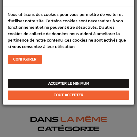
DÉTAILS DU PRODUIT
Nous utilisons des cookies pour vous permettre de visiter et
d'utiliser notre site. Certains cookies sont nécessaires à son
LIVRAISON
fonctionnement et ne peuvent être désactivés. D'autres
cookies de collecte de données nous aident à améliorer la
VÉHICULES COMPATIBLE
pertinence de notre contenu. Ces cookies ne sont activés que
si vous consentez à leur utilisation.
SCHÉMA CONSTRUCTEUR
CONFIGURER
Marque :
SUBARU
Référence :
3976
FICHE TECHNIQUE
ACCEPTER LE MINIMUM
Transmission
Moyeux & Roulements
TOUT ACCEPTER
DANS
LA MÊME
CATÉGORIE