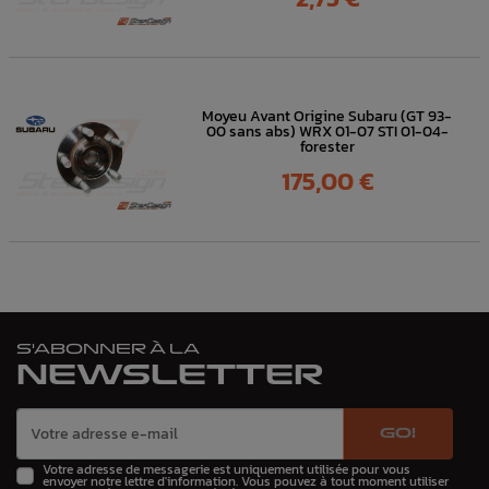
Moyeu Avant Origine Subaru (GT 93-
00 sans abs) WRX 01-07 STI 01-04-
forester
Prix
175,00 €
S'ABONNER À LA
NEWSLETTER
GO!
Votre adresse de messagerie est uniquement utilisée pour vous
envoyer notre lettre d'information. Vous pouvez à tout moment utiliser