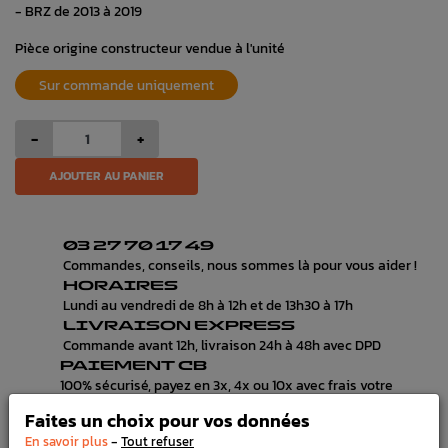
- BRZ de 2013 à 2019
Pièce origine constructeur vendue à l'unité
Sur commande uniquement
-
+
AJOUTER AU PANIER
03 27 70 17 49
Commandes, conseils, nous sommes là pour vous aider !
HORAIRES
Lundi au vendredi de 8h à 12h et de 13h30 à 17h
LIVRAISON EXPRESS
Commande avant 12h, livraison 24h à 48h avec DPD
PAIEMENT CB
100% sécurisé, payez en 3x, 4x ou 10x avec frais votre
commande
Faites un choix pour vos données
-
En savoir plus
Tout refuser