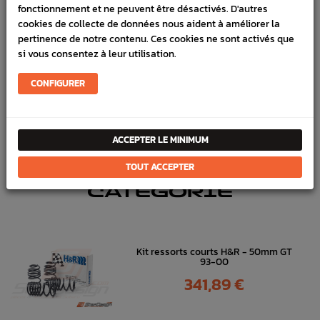
fonctionnement et ne peuvent être désactivés. D'autres
cookies de collecte de données nous aident à améliorer la
Marque :
SUBARU
pertinence de notre contenu. Ces cookies ne sont activés que
Référence :
7857
si vous consentez à leur utilisation.
FICHE TECHNIQUE
CONFIGURER
Chassis
Pièces origine constructeur
ACCEPTER LE MINIMUM
DANS
LA MÊME
TOUT ACCEPTER
CATÉGORIE
Kit ressorts courts H&R - 50mm GT
93-00
Prix
341,89 €