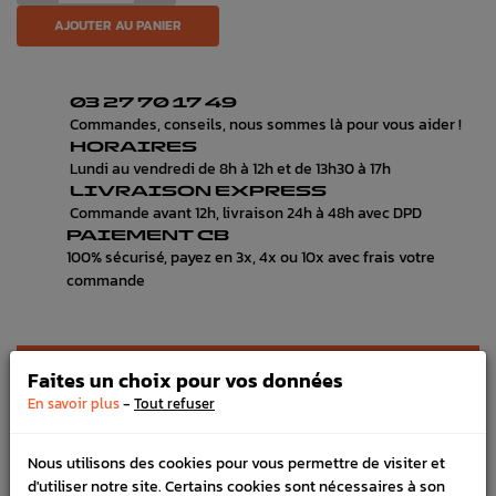
AJOUTER AU PANIER
03 27 70 17 49
Commandes, conseils, nous sommes là pour vous aider !
HORAIRES
Lundi au vendredi de 8h à 12h et de 13h30 à 17h
LIVRAISON EXPRESS
Commande avant 12h, livraison 24h à 48h avec DPD
PAIEMENT CB
100% sécurisé, payez en 3x, 4x ou 10x avec frais votre
commande
DÉTAILS DU PRODUIT
Faites un choix pour vos données
-
En savoir plus
Tout refuser
LIVRAISON
VÉHICULES COMPATIBLE
Nous utilisons des cookies pour vous permettre de visiter et
d'utiliser notre site. Certains cookies sont nécessaires à son
SCHÉMA CONSTRUCTEUR