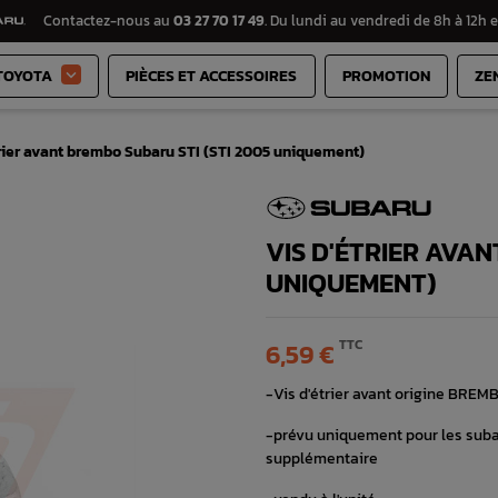
Contactez-nous au
03 27 70 17 49
. Du lundi au vendredi de 8h à 12h e
TOYOTA
PIÈCES ET ACCESSOIRES
PROMOTION
ZE

trier avant brembo Subaru STI (STI 2005 uniquement)
VIS D'ÉTRIER AVAN
UNIQUEMENT)
TTC
6,59 €
-Vis d'étrier avant origine BREM
-prévu uniquement pour les subar
supplémentaire