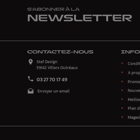
S'ABONNER À LA
NEWSLETTER
CONTACTEZ-NOUS
INF

Stef Design
Condit
59142 Villers Outréaux
A pro

03 27 70 17 49
Promo
Nouve

Envoyer un email
Meille
Plan d
Magas