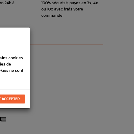
on 24h à
100% sécurisé, payez en 3x, 4x
ou 10x avec frais votre
commande
tains cookies
ies de
okies ne sont
 ACCEPTER
E