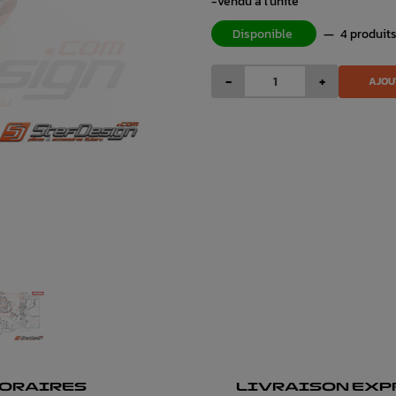
-vendu à l'unité
Disponible
—
4 produit
-
+
AJOU
ORAIRES
LIVRAISON EXP