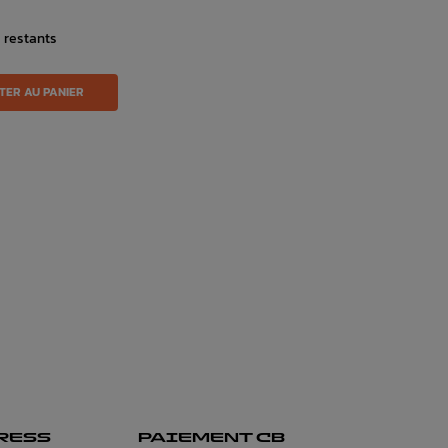
s restants
TER AU PANIER
RESS
PAIEMENT CB