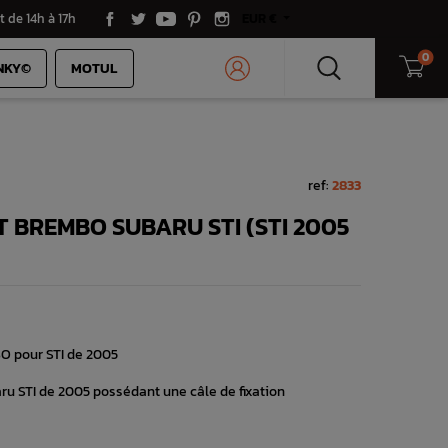
t de 14h à 17h
EUR €
0
NKY©
MOTUL
ref:
2833
T BREMBO SUBARU STI (STI 2005
BO pour STI de 2005
u STI de 2005 possédant une câle de fixation