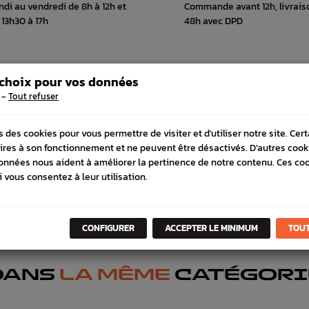
ndi au vendredi de 8h à 12h et
Commande avant 12h, livrais
 13h30 à 17h
48h avec DPD
 choix pour vos données
 COMPATIBLE
SCHÉMA CONSTRUCTEUR
-
Tout refuser
s des cookies pour vous permettre de visiter et d'utiliser notre site. Cer
ires à son fonctionnement et ne peuvent être désactivés. D'autres cook
onnées nous aident à améliorer la pertinence de notre contenu. Ces co
i vous consentez à leur utilisation.
CONFIGURER
ACCEPTER LE MINIMUM
TOUT
DANS
LA MÊME
CATÉGORI