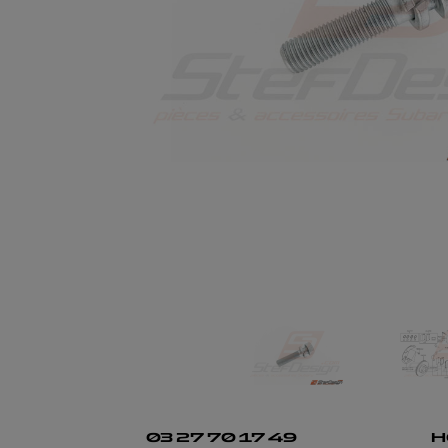
03 27 70 17 49
H