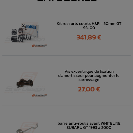
Kit ressorts courts H&R - 50mm GT
93-00
Prix
341,89 €
Vis excentrique de fixation
d'amortisseur pour augmenter le
carrossage
Prix
27,00 €
barre anti-roulis avant WHITELINE
SUBARU GT 1993 à 2000