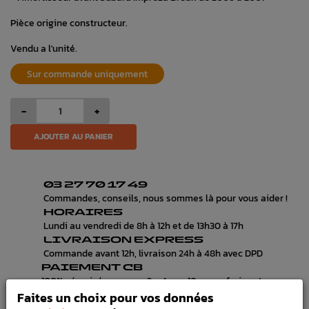
Pièce origine constructeur.
Vendu a l'unité.
Sur commande uniquement
-
+
AJOUTER AU PANIER
03 27 70 17 49
Commandes, conseils, nous sommes là pour vous aider !
HORAIRES
Lundi au vendredi de 8h à 12h et de 13h30 à 17h
LIVRAISON EXPRESS
Commande avant 12h, livraison 24h à 48h avec DPD
PAIEMENT CB
100% sécurisé, payez en 3x, 4x ou 10x avec frais votre
commande
Faites un choix pour vos données