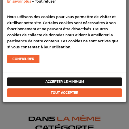
-
En savoir plus
Tout refuser
Nous utilisons des cookies pour vous permettre de visiter et
DÉTAILS DU PRODUIT
d'utiliser notre site. Certains cookies sont nécessaires à son
LIVRAISON
fonctionnement et ne peuvent être désactivés. D'autres
cookies de collecte de données nous aident à améliorer la
VÉHICULES COMPATIBLE
pertinence de notre contenu. Ces cookies ne sont activés que
si vous consentez à leur utilisation.
SCHÉMA CONSTRUCTEUR
CONFIGURER
Marque :
SUBARU
Référence :
9807
ACCEPTER LE MINIMUM
FICHE TECHNIQUE
Chassis
Pièces origine constructeur
TOUT ACCEPTER
DANS
LA MÊME
CATÉGORIE