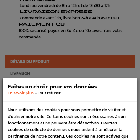
Lundi au vendredi de 8h à 12h et de 13h30 à 17h
LIVRAISON EXPRESS
Commande avant 12h, livraison 24h à 48h avec DPD
PAIEMENT CB
100% sécurisé, payez en 3x, 4x ou 10x avec frais votre
commande
DÉTAILS DU PRODUIT
LIVRAISON
Faites un choix pour vos données
VÉHICULES COMPATIBLE
-
En savoir plus
Tout refuser
SCHÉMA CONSTRUCTEUR
Nous utilisons des cookies pour vous permettre de visiter et
Marque :
SUBARU
d'utiliser notre site. Certains cookies sont nécessaires à son
Référence :
2488
fonctionnement et ne peuvent être désactivés. D'autres
cookies de collecte de données nous aident à améliorer la
FICHE TECHNIQUE
pertinence de notre contenu. Ces cookies ne sont activés que