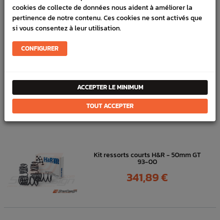
Marque :
SUBARU
cookies de collecte de données nous aident à améliorer la
pertinence de notre contenu. Ces cookies ne sont activés que
Référence :
3999
si vous consentez à leur utilisation.
FICHE TECHNIQUE
CONFIGURER
Direction
Pompe, Flexible, Joint
ACCEPTER LE MINIMUM
DANS
LA MÊME
TOUT ACCEPTER
CATÉGORIE
Kit ressorts courts H&R - 50mm GT
93-00
Prix
341,89 €