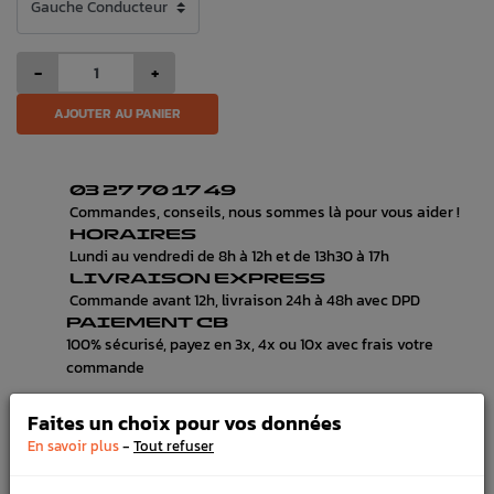
-
+
AJOUTER AU PANIER
03 27 70 17 49
Commandes, conseils, nous sommes là pour vous aider !
HORAIRES
Lundi au vendredi de 8h à 12h et de 13h30 à 17h
LIVRAISON EXPRESS
Commande avant 12h, livraison 24h à 48h avec DPD
PAIEMENT CB
100% sécurisé, payez en 3x, 4x ou 10x avec frais votre
commande
Faites un choix pour vos données
-
En savoir plus
Tout refuser
DÉTAILS DU PRODUIT