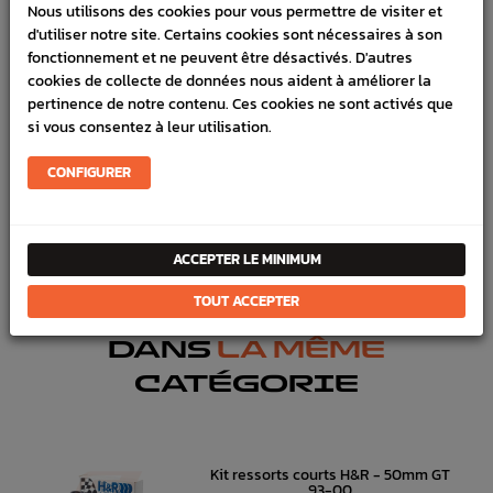
LIVRAISON
Nous utilisons des cookies pour vous permettre de visiter et
d'utiliser notre site. Certains cookies sont nécessaires à son
VÉHICULES COMPATIBLE
fonctionnement et ne peuvent être désactivés. D'autres
cookies de collecte de données nous aident à améliorer la
SCHÉMA CONSTRUCTEUR
pertinence de notre contenu. Ces cookies ne sont activés que
si vous consentez à leur utilisation.
Marque :
SUBARU
Référence :
4961
CONFIGURER
FICHE TECHNIQUE
Chassis
Silent bloc, rotules , tirants, triangles
ACCEPTER LE MINIMUM
TOUT ACCEPTER
DANS
LA MÊME
CATÉGORIE
Kit ressorts courts H&R - 50mm GT
93-00