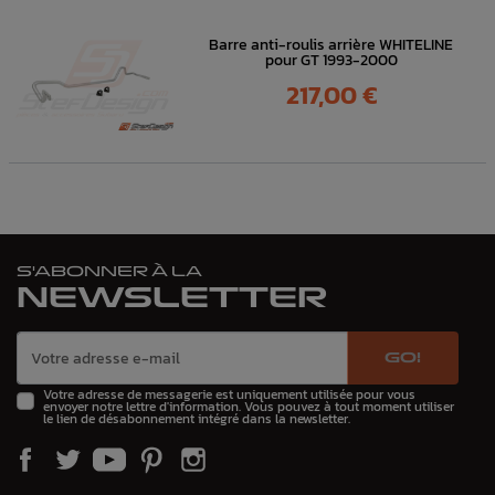
Barre anti-roulis arrière WHITELINE
pour GT 1993-2000
Prix
217,00 €
S'ABONNER À LA
NEWSLETTER
GO!
Votre adresse de messagerie est uniquement utilisée pour vous
envoyer notre lettre d'information. Vous pouvez à tout moment utiliser
le lien de désabonnement intégré dans la newsletter.