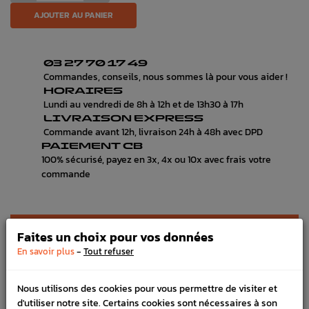
AJOUTER AU PANIER
03 27 70 17 49
Commandes, conseils, nous sommes là pour vous aider !
HORAIRES
Lundi au vendredi de 8h à 12h et de 13h30 à 17h
LIVRAISON EXPRESS
Commande avant 12h, livraison 24h à 48h avec DPD
PAIEMENT CB
100% sécurisé, payez en 3x, 4x ou 10x avec frais votre
commande
DÉTAILS DU PRODUIT
Faites un choix pour vos données
-
En savoir plus
Tout refuser
LIVRAISON
VÉHICULES COMPATIBLE
Nous utilisons des cookies pour vous permettre de visiter et
d'utiliser notre site. Certains cookies sont nécessaires à son
SCHÉMA CONSTRUCTEUR