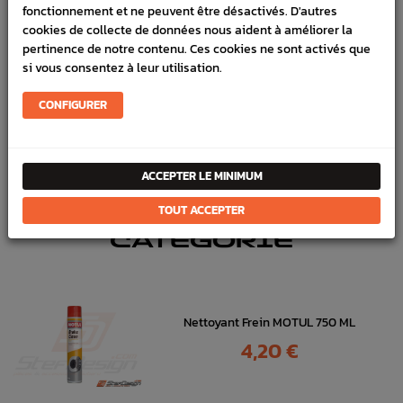
fonctionnement et ne peuvent être désactivés. D'autres
cookies de collecte de données nous aident à améliorer la
Référence :
3141
pertinence de notre contenu. Ces cookies ne sont activés que
En stock :
4
si vous consentez à leur utilisation.
FICHE TECHNIQUE
CONFIGURER
Freinage
Pièces origine constructeur
ACCEPTER LE MINIMUM
DANS
LA MÊME
TOUT ACCEPTER
CATÉGORIE
Nettoyant Frein MOTUL 750 ML
Prix
4,20 €