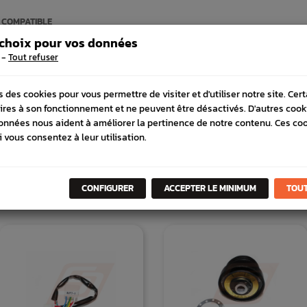
 COMPATIBLE
 choix pour vos données
-
Tout refuser
s des cookies pour vous permettre de visiter et d'utiliser notre site. Cer
ires à son fonctionnement et ne peuvent être désactivés. D'autres cook
onnées nous aident à améliorer la pertinence de notre contenu. Ces co
i vous consentez à leur utilisation.
DANS
LA MÊME
CATÉGORI
CONFIGURER
ACCEPTER LE MINIMUM
TOUT