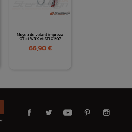
Moyeu de volant impreza
GT et WRX et STI 01/07
Prix
66,90 €
er