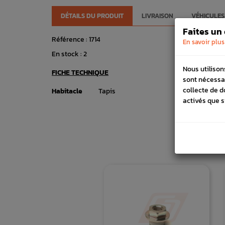
DÉTAILS DU PRODUIT
LIVRAISON
VÉHICULES
Faites un
Référence :
1714
En savoir plus
En stock :
2
Nous utilison
FICHE TECHNIQUE
sont nécessa
collecte de d
Habitacle
Tapis
activés que s