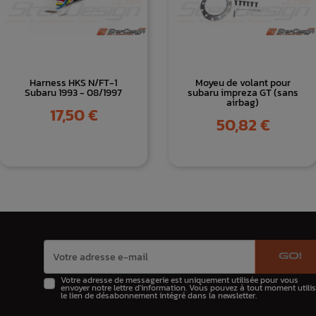
Harness HKS N/FT-1
Moyeu de volant pour
Subaru 1993 - 08/1997
subaru impreza GT (sans
airbag)
Prix
17,50 €
Prix
50,82 €
GO!
Votre adresse de messagerie est uniquement utilisée pour vous
envoyer notre lettre d'information. Vous pouvez à tout moment utilis
le lien de désabonnement intégré dans la newsletter.