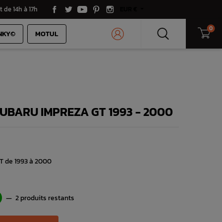
t de 14h à 17h
EUR €
0
NKY©
MOTUL
SUBARU IMPREZA GT 1993 - 2000
T de 1993 à 2000
—
2 produits restants