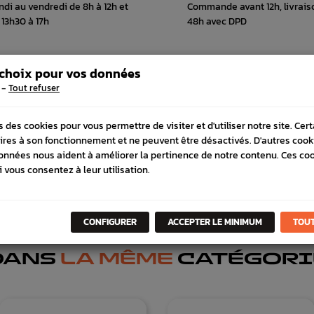
ndi au vendredi de 8h à 12h et
Commande avant 12h, livrais
 13h30 à 17h
48h avec DPD
 choix pour vos données
-
Tout refuser
 COMPATIBLE
SCHÉMA CONSTRUCTEUR
s des cookies pour vous permettre de visiter et d'utiliser notre site. Cer
ires à son fonctionnement et ne peuvent être désactivés. D'autres cook
onnées nous aident à améliorer la pertinence de notre contenu. Ces co
i vous consentez à leur utilisation.
CONFIGURER
ACCEPTER LE MINIMUM
TOUT
DANS
LA MÊME
CATÉGORI