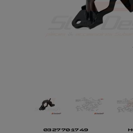
03 27 70 17 49
H