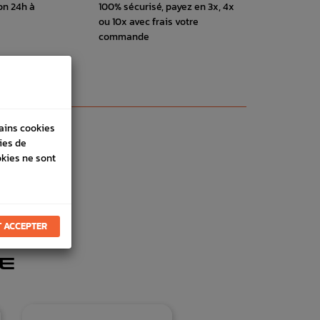
on 24h à
100% sécurisé, payez en 3x, 4x
ou 10x avec frais votre
commande
tains cookies
ies de
okies ne sont
 ACCEPTER
E