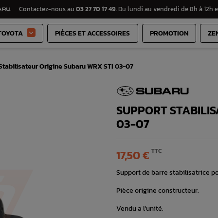
Contactez-nous au
03 27 70 17 49
. Du lundi au vendredi de 8h à 12h e
TOYOTA
PIÈCES ET ACCESSOIRES
PROMOTION
ZE

Stabilisateur Origine Subaru WRX STI 03-07
SUPPORT STABILIS
03-07
TTC
17,50 €
Support de barre stabilisatrice 
Pièce origine constructeur.
Vendu a l'unité.