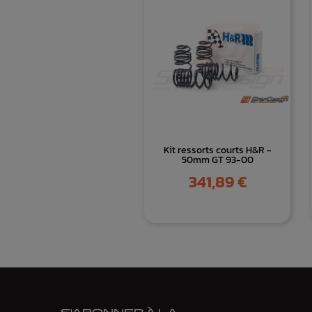
Kit ressorts courts H&R -
50mm GT 93-00
Prix
341,89 €