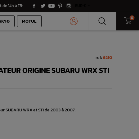
t de 14h à 17h
EUR €
0
NKY©
MOTUL
ref:
6210
ATEUR ORIGINE SUBARU WRX STI
pour SUBARU WRX et STI de 2003 à 2007.