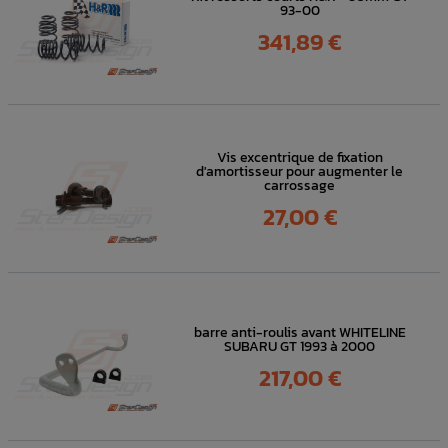
93-00
Prix
341,89 €
Vis excentrique de fixation
d'amortisseur pour augmenter le
carrossage
Prix
27,00 €
barre anti-roulis avant WHITELINE
SUBARU GT 1993 à 2000
Prix
217,00 €