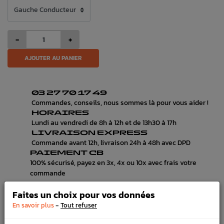
-
+
AJOUTER AU PANIER
03 27 70 17 49
Commandes, conseils, nous sommes là pour vous aider !
HORAIRES
Lundi au vendredi de 8h à 12h et de 13h30 à 17h
LIVRAISON EXPRESS
Commande avant 12h, livraison 24h à 48h avec DPD
PAIEMENT CB
100% sécurisé, payez en 3x, 4x ou 10x avec frais votre
commande
Faites un choix pour vos données
-
En savoir plus
Tout refuser
DÉTAILS DU PRODUIT