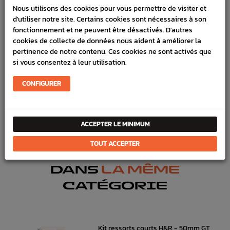
Nous utilisons des cookies pour vous permettre de visiter et
LIVRAISON
d'utiliser notre site. Certains cookies sont nécessaires à son
VÉHICULES COMPATIBLE
fonctionnement et ne peuvent être désactivés. D'autres
cookies de collecte de données nous aident à améliorer la
SCHÉMA CONSTRUCTEUR
pertinence de notre contenu. Ces cookies ne sont activés que
si vous consentez à leur utilisation.
Marque :
SUBARU
CONFIGURER
Référence :
5435
FICHE TECHNIQUE
Chassis
Pièces origine constructeur
ACCEPTER LE MINIMUM
TOUT ACCEPTER
DANS
LA MÊME
CATÉGORIE
Kit ressorts courts H&R - 50mm GT