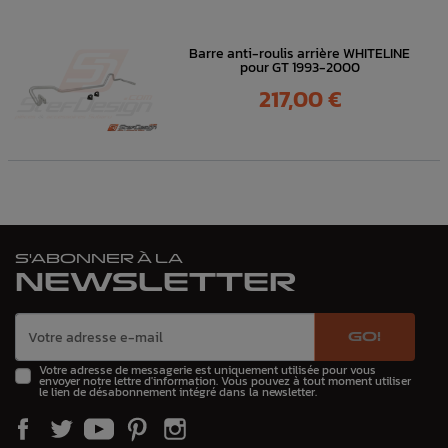
Barre anti-roulis arrière WHITELINE
pour GT 1993-2000
Prix
217,00 €
S'ABONNER À LA
NEWSLETTER
GO!
Votre adresse de messagerie est uniquement utilisée pour vous
envoyer notre lettre d'information. Vous pouvez à tout moment utiliser
le lien de désabonnement intégré dans la newsletter.