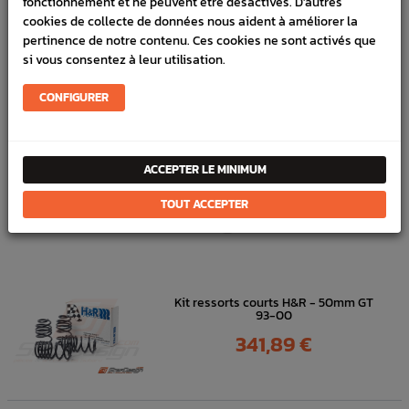
fonctionnement et ne peuvent être désactivés. D'autres
cookies de collecte de données nous aident à améliorer la
Marque :
SUBARU
pertinence de notre contenu. Ces cookies ne sont activés que
Référence :
5840
si vous consentez à leur utilisation.
FICHE TECHNIQUE
CONFIGURER
Chassis
Pièces origine constructeur
ACCEPTER LE MINIMUM
DANS
LA MÊME
TOUT ACCEPTER
CATÉGORIE
Kit ressorts courts H&R - 50mm GT
93-00
Prix
341,89 €