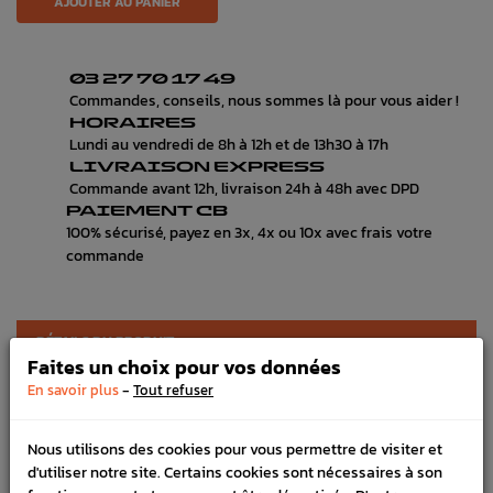
AJOUTER AU PANIER
03 27 70 17 49
Commandes, conseils, nous sommes là pour vous aider !
HORAIRES
Lundi au vendredi de 8h à 12h et de 13h30 à 17h
LIVRAISON EXPRESS
Commande avant 12h, livraison 24h à 48h avec DPD
PAIEMENT CB
100% sécurisé, payez en 3x, 4x ou 10x avec frais votre
commande
DÉTAILS DU PRODUIT
Faites un choix pour vos données
LIVRAISON
-
En savoir plus
Tout refuser
VÉHICULES COMPATIBLE
Nous utilisons des cookies pour vous permettre de visiter et
SCHÉMA CONSTRUCTEUR
d'utiliser notre site. Certains cookies sont nécessaires à son