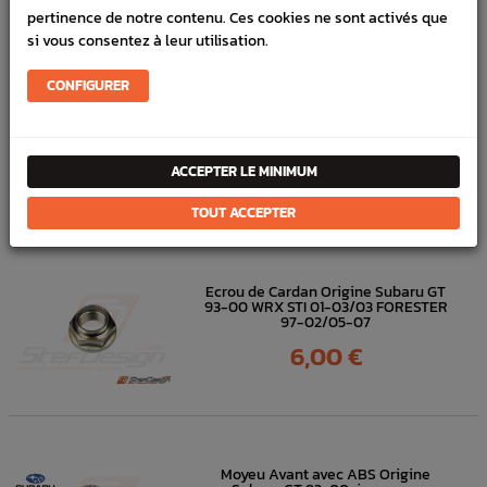
pertinence de notre contenu. Ces cookies ne sont activés que
FICHE TECHNIQUE
si vous consentez à leur utilisation.
Transmission
Cardans, Soufflets, Graisses
CONFIGURER
DANS
LA MÊME
ACCEPTER LE MINIMUM
CATÉGORIE
TOUT ACCEPTER
Ecrou de Cardan Origine Subaru GT
93-00 WRX STI 01-03/03 FORESTER
97-02/05-07
Prix
6,00 €
Moyeu Avant avec ABS Origine