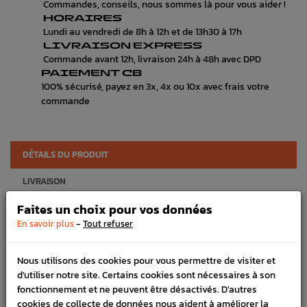
Commandes, conseils, nous sommes là pour vous aider !
HORAIRES
Lundi au vendredi de 8h à 12h et de 13h30 à 17h
LIVRAISON EXPRESS
Commande avant 12h, livraison 24h à 48h avec DPD
PAIEMENT CB
100% sécurisé, payez en 3x, 4x ou 10x avec frais votre
commande
DÉTAILS DU PRODUIT
LIVRAISON
Faites un choix pour vos données
VÉHICULES COMPATIBLE
-
En savoir plus
Tout refuser
SCHÉMA CONSTRUCTEUR
Nous utilisons des cookies pour vous permettre de visiter et
Marque :
SUBARU
d'utiliser notre site. Certains cookies sont nécessaires à son
Référence :
1891
fonctionnement et ne peuvent être désactivés. D'autres
cookies de collecte de données nous aident à améliorer la
En stock :
3