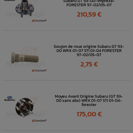
Subaru GT 93-00-impreza-
FORESTER 97-02/05-07
Prix
210,59 €
Goujon de roue origine Subaru GT 93-
00 WRX 01-07 STI 01-04 FORESTER
97-02/05-07
Prix
2,75 €
Moyeu Avant Origine Subaru (GT 93-
00 sans abs) WRX 01-07 STI 01-04-
forester
Prix
175,00 €