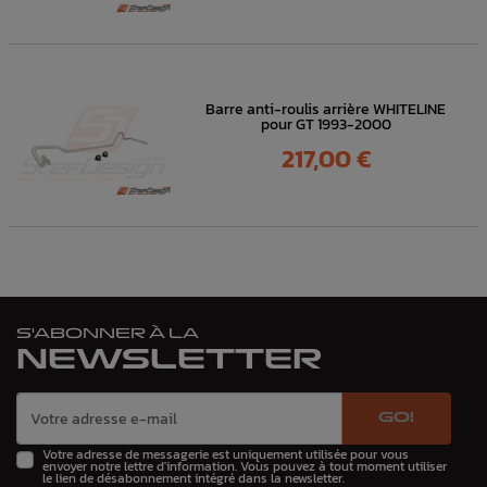
Barre anti-roulis arrière WHITELINE
pour GT 1993-2000
Prix
217,00 €
S'ABONNER À LA
NEWSLETTER
GO!
Votre adresse de messagerie est uniquement utilisée pour vous
envoyer notre lettre d'information. Vous pouvez à tout moment utiliser
le lien de désabonnement intégré dans la newsletter.