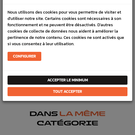
LIVRAISON
Nous utilisons des cookies pour vous permettre de visiter et
d'utiliser notre site. Certains cookies sont nécessaires à son
VÉHICULES COMPATIBLE
fonctionnement et ne peuvent être désactivés. D'autres
cookies de collecte de données nous aident à améliorer la
SCHÉMA CONSTRUCTEUR
pertinence de notre contenu. Ces cookies ne sont activés que
si vous consentez à leur utilisation.
Marque :
POWERFLEX
Référence :
1729
CONFIGURER
En stock :
3
FICHE TECHNIQUE
ACCEPTER LE MINIMUM
Chassis
Silent bloc, rotules , tirants, triangles
TOUT ACCEPTER
DANS
LA MÊME
CATÉGORIE