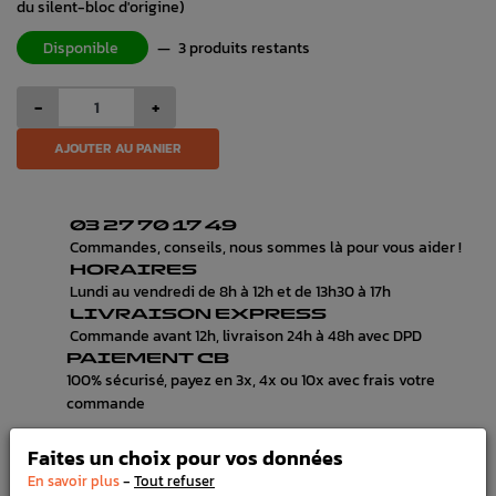
du silent-bloc d'origine)
Disponible
—
3 produits restants
-
+
AJOUTER AU PANIER
03 27 70 17 49
Commandes, conseils, nous sommes là pour vous aider !
HORAIRES
Lundi au vendredi de 8h à 12h et de 13h30 à 17h
LIVRAISON EXPRESS
Commande avant 12h, livraison 24h à 48h avec DPD
PAIEMENT CB
100% sécurisé, payez en 3x, 4x ou 10x avec frais votre
commande
Faites un choix pour vos données
-
En savoir plus
Tout refuser
DÉTAILS DU PRODUIT