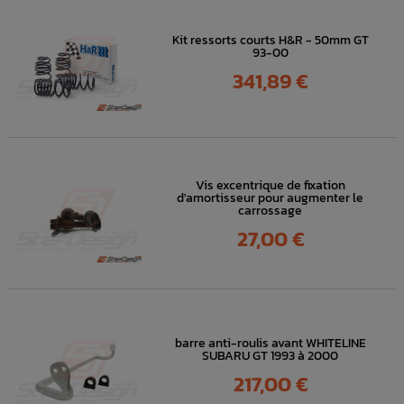
Kit ressorts courts H&R - 50mm GT
93-00
Prix
341,89 €
Vis excentrique de fixation
d'amortisseur pour augmenter le
carrossage
Prix
27,00 €
barre anti-roulis avant WHITELINE
SUBARU GT 1993 à 2000
Prix
217,00 €