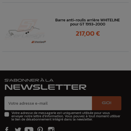
Barre anti-roulis arrière WHITELINE
pour GT 1993-2000
Prix
217,00 €
S'ABONNER À LA
NEWSLETTER
GO!
Votre adresse de messagerie est uniquement utilisée pour vous
envoyer notre lettre d'information. Vous pouvez à tout moment utiliser
le lien de désabonnement intégré dans la newsletter.