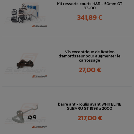
Kit ressorts courts H&R - 50mm GT
93-00
Prix
341,89 €
Vis excentrique de fixation
d'amortisseur pour augmenter le
carrossage
Prix
27,00 €
barre anti-roulis avant WHITELINE
SUBARU GT 1993 à 2000
Prix
217,00 €