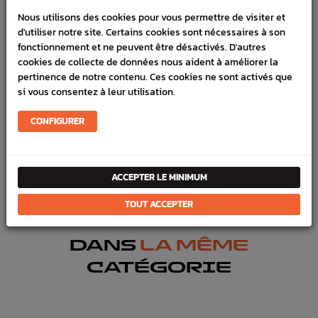
LIVRAISON
Nous utilisons des cookies pour vous permettre de visiter et
VÉHICULES COMPATIBLE
d'utiliser notre site. Certains cookies sont nécessaires à son
fonctionnement et ne peuvent être désactivés. D'autres
SCHÉMA CONSTRUCTEUR
cookies de collecte de données nous aident à améliorer la
pertinence de notre contenu. Ces cookies ne sont activés que
Marque :
POWERFLEX
si vous consentez à leur utilisation.
Référence :
2597
CONFIGURER
En stock :
4
FICHE TECHNIQUE
ACCEPTER LE MINIMUM
Chassis
Silent bloc, rotules , tirants, triangles
TOUT ACCEPTER
DANS
LA MÊME
CATÉGORIE