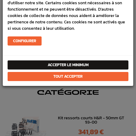
d'utiliser notre site. Certains cookies sont nécessaires à son
fonctionnement et ne peuvent être désactivés. D'autres
VÉHICULES COMPATIBLE
cookies de collecte de données nous aident à améliorer la
pertinence de notre contenu. Ces cookies ne sont activés que
Marque :
WHITELINE
si vous consentez à leur utilisation.
Référence :
2829
CONFIGURER
FICHE TECHNIQUE
Direction
Soufflets, graisse, rotules,crémaillère
ACCEPTER LE MINIMUM
TOUT ACCEPTER
DANS
LA MÊME
CATÉGORIE
Kit ressorts courts H&R - 50mm GT
93-00
Prix
341,89 €