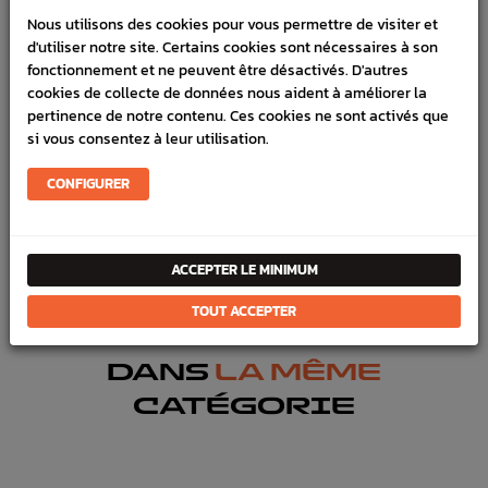
Nous utilisons des cookies pour vous permettre de visiter et
d'utiliser notre site. Certains cookies sont nécessaires à son
DÉTAILS DU PRODUIT
fonctionnement et ne peuvent être désactivés. D'autres
cookies de collecte de données nous aident à améliorer la
LIVRAISON
pertinence de notre contenu. Ces cookies ne sont activés que
si vous consentez à leur utilisation.
VÉHICULES COMPATIBLE
CONFIGURER
Référence :
3332
FICHE TECHNIQUE
ACCEPTER LE MINIMUM
Chassis
Silent bloc, rotules , tirants, triangles
TOUT ACCEPTER
DANS
LA MÊME
CATÉGORIE