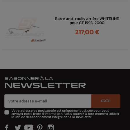
Barre anti-roulis arrière WHITELINE
pour GT 1993-2000
Prix
217,00 €
S'ABONNER À LA
NEWSLETTER
GO!
Votre adresse de messagerie est uniquement utilisée pour vous
envoyer notre lettre d'information. Vous pouvez à tout moment utiliser
le lien de désabonnement intégré dans la newsletter.