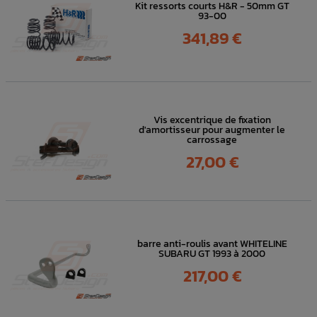
Kit ressorts courts H&R - 50mm GT
93-00
Prix
341,89 €
Vis excentrique de fixation
d'amortisseur pour augmenter le
carrossage
Prix
27,00 €
barre anti-roulis avant WHITELINE
SUBARU GT 1993 à 2000
Prix
217,00 €