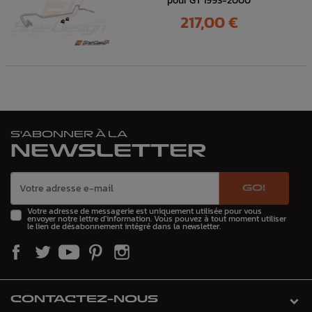
pour GT 1993-2000
Prix
217,00 €
S'ABONNER À LA
NEWSLETTER
GO!
Votre adresse de messagerie est uniquement utilisée pour vous
envoyer notre lettre d'information. Vous pouvez à tout moment utiliser
le lien de désabonnement intégré dans la newsletter.
CONTACTEZ-NOUS