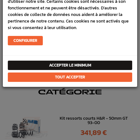
d'utiliser notre site. Certains cookies sont nécessaires à son
fonctionnement et ne peuvent être désactivés. D'autres
SCHÉMA CONSTRUCTEUR
cookies de collecte de données nous aident à améliorer la
pertinence de notre contenu. Ces cookies ne sont activés que
Marque :
SUBARU
si vous consentez à leur utilisation.
Référence :
3821
CONFIGURER
FICHE TECHNIQUE
Chassis
Pièces origine constructeur
ACCEPTER LE MINIMUM
TOUT ACCEPTER
DANS
LA MÊME
CATÉGORIE
Kit ressorts courts H&R - 50mm GT
93-00
Prix
341,89 €