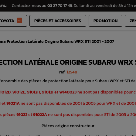
Contactez-nous au
03 27 70 17 49
. Du lundi au vendredi de 8h à 12h e
TOYOTA
PIÈCES ET ACCESSOIRES
PROMOTION
ZE

ma Protection Latérale Origine Subaru WRX STI 2001 - 2007
CTION LATÉRALE ORIGINE SUBARU WRX ST
ref:
12548
'ensemble des pièces de protection latérale pour Subaru WRX et STI de
1012D
,
91012E
,
91012H
,
91012I
et
W140023
ne sont pas disponibles pour c
1
et
91021A
ne sont pas disponibles de 2001 à 2005 pour WRX et de 2001 
s pièces
91022
et
91022A
ne sont pas disponibles pour STI de 2005 à 20
Pièces origine constructeur