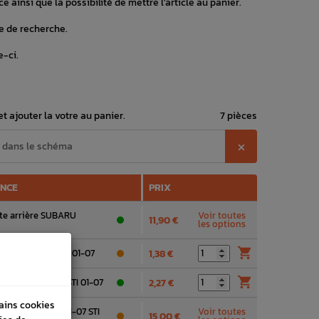
e ainsi que la possibilité de mettre l'article au panier.
e de recherche.
e-ci.
t ajouter la votre au panier.
7 pièces
⨉
ENCE
PRIX
rte arrière SUBARU
Voir toutes
11,90 €
les options

 de roue WRX/STI 01-07
1,38 €

on de roue WRX/STI 01-07
2,27 €
tains cookies
re SUBARU WRX 01-07 STI
Voir toutes
15,00 €