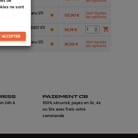
ies de
les options
okies ne sont
rrière origine subaru STI
Voir toutes
121,90 €
les options
rière WRX 2001 - 2007 STI

36,19 €
 ACCEPTER
rière Origine Subaru STI
Voir toutes
35,50 €
les options
RESS
PAIEMENT CB
on 24h à
100% sécurisé, payez en 3x, 4x
ou 10x avec frais votre
commande