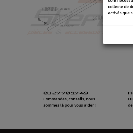
sont nécessa
collecte de d
activés que s
03 27 70 17 49
H
Commandes, conseils, nous
Lu
sommes là pour vous aider !
de