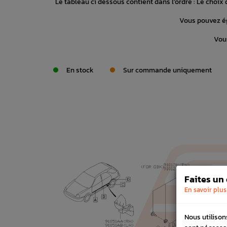
Le tableau ci dessous contient dans l'ordre : Le choix d
Vous pouvez ég
Vous
En stock
Sur commande uniquement
Faites un
En savoir plus
Nous utilison