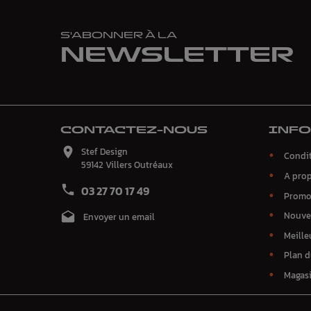
S'ABONNER À LA
NEWSLETTER
CONTACTEZ-NOUS
INF

Stef Design
Condit
59142 Villers Outréaux
A pro

03 27 70 17 49
Promo
Nouve

Envoyer un email
Meille
Plan d
Magas