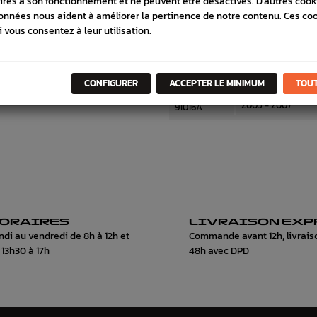
ires à son fonctionnement et ne peuvent être désactivés. D'autres cook
01-04
91022
onnées nous aident à améliorer la pertinence de notre contenu. Ces co
91021 /
i vous consentez à leur utilisation.
Extension d'aile a
05-07
91021A
Protection aile ar
91016F
2001 - 2004
CONFIGURER
ACCEPTER LE MINIMUM
TOUT
91016 /
Protection Aile Ar
2005 - 2007
91016A
ORAIRES
LIVRAISON EXP
ndi au vendredi de 8h à 12h et
Commande avant 12h, livrais
 13h30 à 17h
48h avec DPD