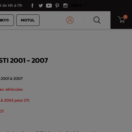
t de 14h à 17h
EUR €
0
NKY©
MOTUL
I 2001 - 2007
 2001 à 2007
es véhicules
à 2004 pour STI.
07.