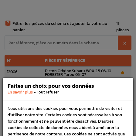

Filtrer les pièces du schéma et ajouter la votre au
11
panier.
pièces
⨉
N°
PIÉCE ET RÉFÉRENCE
Piston Origine Subaru WRX 2.5 06-10
12006
FORESTER Turbo 05-07
135,00 €

Faites un choix pour vos données
-
En savoir plus
Tout refuser
Segmentation Origine Subaru WRX 2.5L
12033
06-10 STI 06-07 FORESTER 05-07
269,77 €

Nous utilisons des cookies pour vous permettre de visiter et
d'utiliser notre site. Certains cookies sont nécessaires à son
Bielle Origine Subaru WRX (2.5L) 06-11
12100
STI 01-07 FORESTER 05-07
fonctionnement et ne peuvent être désactivés. D'autres
110,51 €

cookies de collecte de données nous aident à améliorer la
pertinence de notre contenu. Ces cookies ne sont activés que