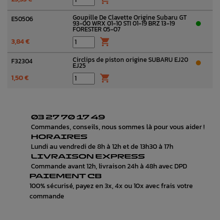
Goupille De Clavette Origine Subaru GT
E50506
93-00 WRX 01-10 STI 01-19 BRZ 13-19
FORESTER 05-07
3,84 €

Circlips de piston origine SUBARU EJ20
F32304
EJ25
1,50 €

03 27 70 17 49
Commandes, conseils, nous sommes là pour vous aider !
HORAIRES
Lundi au vendredi de 8h à 12h et de 13h30 à 17h
LIVRAISON EXPRESS
Commande avant 12h, livraison 24h à 48h avec DPD
PAIEMENT CB
100% sécurisé, payez en 3x, 4x ou 10x avec frais votre
commande