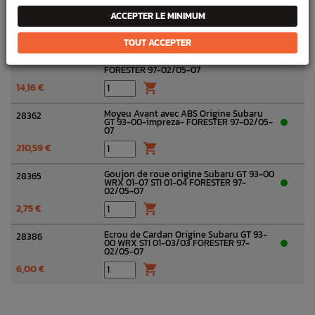
Roulement Essieu Avant Origine Subaru
28316
WRX 01-01/03 STI 01-04 FORESTER 97-02
ACCEPTER LE MINIMUM
94,74 €

TOUT ACCEPTER
Circlips roulement moyeu avant Origine
28335*A
Subaru GT 93-00 WRX 01-07 STI 01-04
FORESTER 97-02/05-07
14,16 €

Moyeu Avant avec ABS Origine Subaru
28362
GT 93-00-impreza- FORESTER 97-02/05-
07
210,59 €

Goujon de roue origine Subaru GT 93-00
28365
WRX 01-07 STI 01-04 FORESTER 97-
02/05-07
2,75 €

Ecrou de Cardan Origine Subaru GT 93-
28386
00 WRX STI 01-03/03 FORESTER 97-
02/05-07
6,00 €
