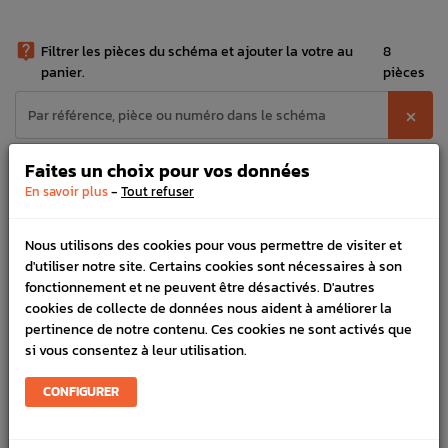

Filtrer les pièces du schéma et ajouter la votre au
8
panier.
pièces
⨉
Faites un choix pour vos données
N°
PIÉCE ET RÉFÉRENCE
-
En savoir plus
Tout refuser
Porte Moyeu Avant Origine Subaru GT
28313 / 28313A
WRX STI FORESTER
Voir toutes les options
Nous utilisons des cookies pour vous permettre de visiter et
268,00 €
d'utiliser notre site. Certains cookies sont nécessaires à son
Joint étanchéité moyeu av/ar Origine
28315A
fonctionnement et ne peuvent être désactivés. D'autres
Subaru WRX 01-07 STI 01-04 GT 93-00
FORESTER 97-02/05-07
cookies de collecte de données nous aident à améliorer la
21,66 €

pertinence de notre contenu. Ces cookies ne sont activés que
si vous consentez à leur utilisation.
Joint spy roulement Avant Intérieur
28315B
Origine Subaru GT 93-00 WRX 01-07 STI
01-04 FORESTER 97-02
CONFIGURER
23,08 €
