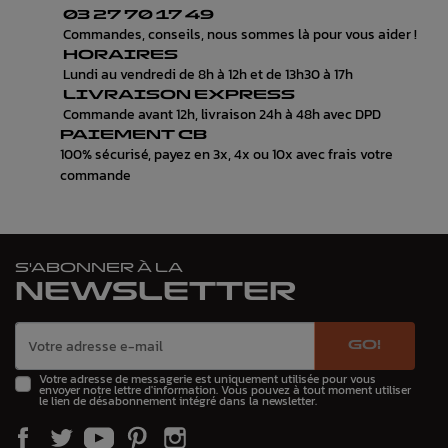
03 27 70 17 49
Commandes, conseils, nous sommes là pour vous aider !
HORAIRES
Lundi au vendredi de 8h à 12h et de 13h30 à 17h
LIVRAISON EXPRESS
Commande avant 12h, livraison 24h à 48h avec DPD
PAIEMENT CB
100% sécurisé, payez en 3x, 4x ou 10x avec frais votre
commande
S'ABONNER À LA
NEWSLETTER
GO!
Votre adresse de messagerie est uniquement utilisée pour vous
envoyer notre lettre d'information. Vous pouvez à tout moment utiliser
le lien de désabonnement intégré dans la newsletter.