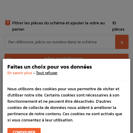

Filtrer les pièces du schéma et ajouter la votre au
10
panier.
pièces
⨉
N°
PIÉCE ET RÉFÉRENCE
Faites un choix pour vos données
Capteur Vilebrequin Origine Subaru GT
22053
-
En savoir plus
Tout refuser
WRX STI BRZ GT86 FORESTER
44,90 €

Nous utilisons des cookies pour vous permettre de visiter et
Capteur Arbre à Cames Origine GT 93-00
22056
d'utiliser notre site. Certains cookies sont nécessaires à son
WRX STI 01-05 FORESTER 97-02
fonctionnement et ne peuvent être désactivés. D'autres
123,85 €

cookies de collecte de données nous aident à améliorer la
pertinence de notre contenu. Ces cookies ne sont activés que
Capteur cliquetis Origine Subaru GT 99-
22060
00 FORESTER 97-02
si vous consentez à leur utilisation.
74,82 €

CONFIGURER